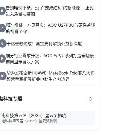
告别唯快不破，没了“速成红利”的新能源 ，正式
6
进入质量决赛圈
精准堆叠，方见真实：AOC U27P3U与硬件茶谈
7
的视觉坚守
十亿善款达成！易宝支付解锁公益新高度
8
细分行业需求升级，AOC E/P/U系列打造全场景
9
商用显示解决方案
华为发布全新HUAWEI MateBook Fold非凡大师
10
智慧手写拓展折叠电脑生产力边界
电科技专题
电科技第五届（2025）星云奖揭晓
电科技第五届（2025）星云奖揭晓