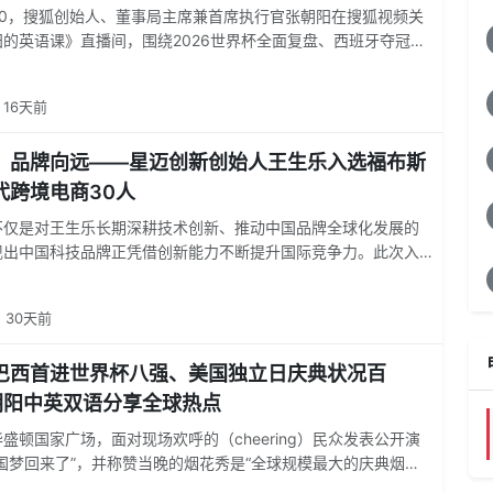
2:30，搜狐创始人、董事局主席兼首席执行官张朝阳在搜狐视频关
的英语课》直播间，围绕2026世界杯全面复盘、西班牙夺冠归
热点展开分享，与网友一同在新闻中学英语，知天下。直播开篇
世界杯赛事进行完整梳理。
16天前
，品牌向远——星迈创新创始人王生乐入选福布斯
代跨境电商30人
不仅是对王生乐长期深耕技术创新、推动中国品牌全球化发展的
现出中国科技品牌正凭借创新能力不断提升国际竞争力。此次入
国跨境电商影响力30人评选，不仅是对王生乐长期坚持技术创
品牌走向全球的认可，也是Beatbot迈向全球品牌道路上的重要
30天前
全球品牌从来不是短期目标，而是一项需要持续创新、长期投
累的事业。
巴西首进世界杯八强、美国独立日庆典状况百
朝阳中英双语分享全球热点
盛顿国家广场，面对现场欢呼的（cheering）民众发表公开演
国梦回来了”，并称赞当晚的烟花秀是“全球规模最大的庆典烟火
中，张朝阳结合新闻内容解析关键英文词汇，包括quarter-