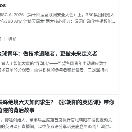
os
ISC.AI 2026（第十四届互联网安全大会）上，360集团创始人
布360 AI安全“倚天屠龙”两大核心能力：漏洞自动化挖掘智能体
网络安全自动化防御系统“仪天阵”。基于这一思路，360正式发布
两大AI安全能力。
网
|
1月前
全球青年：做技术追随者，更做未来定义者
做人工智能发展的“弄潮儿”——希望各国青年主动适应数字
技术变革的旁观者，而做积极的参与者和建设者；二是坚持向善
便利的同时警惕数据安全、算法偏见等风险，始终坚守“科技向善”
伙人”——打破地域限制，加强跨国界、跨领域的技术交流与项
创新人才，共同探索人工智能赋能各行各业的最优解，让技术红
，它呼唤的不仅是代码和算法，更是青年人的责任与智慧。
珠峰绝境六天如何求生？《张朝阳的英语课》带你
奇迹的背后故事
:30，搜狐创始人、董事局主席兼首席执行官张朝阳在搜狐视频关
阳的英语课》直播间，以中英双语分享诺曼底登陆82周年演讲风