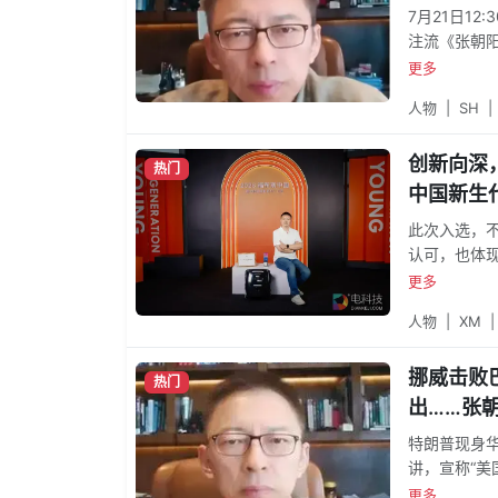
7月21日1
注流《张朝阳
国庆典两大
更多
先对2026
人物
|
SH
|
创新向深
热门
中国新生
此次入选，
认可，也体
选福布斯中
更多
新、推动中国
人物
|
XM
|
节点，打造
入、不断积
挪威击败
热门
出……张
特朗普现身华
讲，宣称“美
表演”。直播
更多