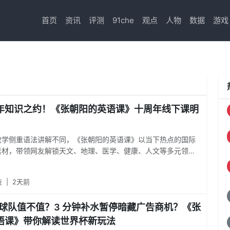
首页
资讯
评测
91che
观点
人物
数据
游戏
年知识之约！《张朝阳的英语课》十周年线下课明
教学侧重语法讲解不同，《张朝阳的英语课》以当下热点的国际
素材，带领网友解锁天文、地理、医学、健康、人文等多元领
度与广度。直播中，张朝阳通过实时手写英文、逐词逐句精读英
式，拆解地道英文句式与核心表达，让网友在读懂天下大事的同
技
|
2天前
视野，真正实现语言学习与全球动态的同频共振。
支球队值不值？3 分钟补水暂停暗藏广告商机？《张
语课》带你解读世界杯新玩法