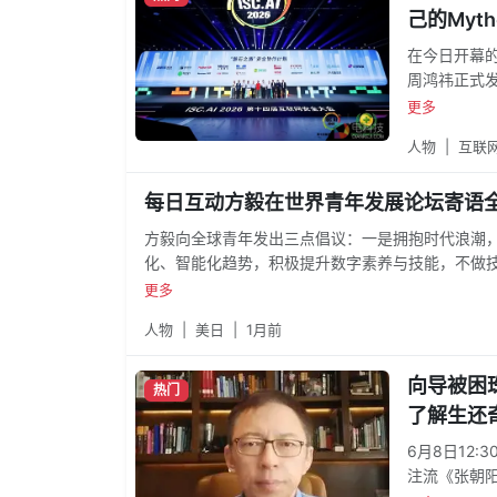
己的Myth
在今日开幕的
周鸿祎正式发
“图龙锋”和
更多
“倚天屠龙”
人物
|
互联
每日互动方毅在世界青年发展论坛寄语
方毅向全球青年发出三点倡议：一是拥抱时代浪潮，
化、智能化趋势，积极提升数字素养与技能，不做
而行，做人工智能伦理的“守护者” ——在享受AI
更多
的初心；三是深化开放合作，做人工智能创新的“合
人物
|
美日
|
1月前
目合作，通过共享数据资源、共克技术难关、共育
利惠及更多国家和人民。“智能时代的画卷正在展开
向导被困
热门
了解生还
6月8日12
注流《张朝