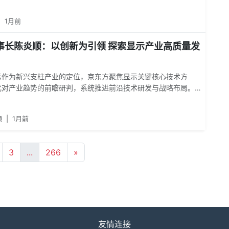
尔巴向导绝境生还、澳大利亚抗癌专家逝世三大国际热点，与网
闻中学英语、知天下。直播过程中，张朝阳结合新闻内容解析关
|
1月前
括unfold（展开）、notoriously（众所周知地）、
le（极小的）、surgeon（外科医生）等。
事长陈炎顺：以创新为引领 探索显示产业高质量发
示作为新兴支柱产业的定位，京东方聚焦显示关键核心技术方
化对产业趋势的前瞻研判，系统推进前沿技术研发与战略布局。
新兴支柱产业之一，京东方聚焦显示关键核心技术方向，持续强
势的前瞻研判，系统推进前沿技术研发与战略布局。
顺
|
1月前
3
...
266
»
友情连接