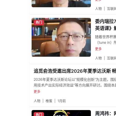
final（四分
人物
|
互联
会）、thun
委内瑞拉7
热门
英语课》
随着世界杯赛
（tune 
结合新闻内容
更多
of（警告）、
人物
|
互联
食）、golde
追觅俞浩受邀出席2026年夏季达沃斯 
2026年夏季达沃斯论坛以“规模化创新”为主题，
用技术产出实际经济效益”等方向展开研讨。围绕本
新一代科技企业在人工智能、机器人等技术落地过
更多
技术，二是如何寻找丰富的落地场景，三是如何实
人物
|
椎蜜
|
1月前
周鸿祎：
热门