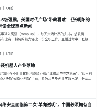
之一决赛）、firework（烟花）、cheering（欢呼的）、rally（集
网
|
1月前
derstorm（雷暴）等。
.5级强震，美国时代广场“带薪看球” 《张朝阳的
解读全球热点新闻
事进入高潮（ramp up），每天六场比赛的安排，想收看
in）所有比赛，耗费的精力堪比一份全职工作。直播过程中，张朝阳
解析关键英文词汇，包括condolence（哀悼；慰问）、warn
ramp up（升温；进入高潮）、tune in（收看）、snack（零
网
|
1月前
n trophy（金杯）等。
畅谈机器人产业落地
围绕“如何在不断变化的地缘经济和产业格局中寻求繁荣”、“如何利
届达沃斯“规模化创新”主题，俞浩从自身创业实践出发，分享了
程中会面临三个关键问题，一是如何打造机器人走进家庭的核心
现商业化闭环。
网络安全面临第二次“单向透明”，中国必须拥有自