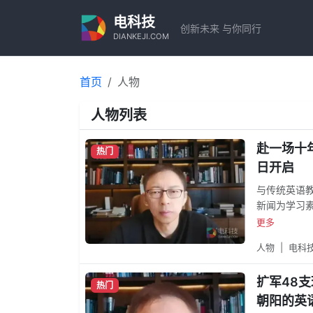
电科技
创新未来 与你同行
DIANKEJI.COM
首页
人物
人物列表
赴一场十
热门
日开启
与传统英语
新闻为学习
域，兼具深
更多
语新闻的方
人物
|
电科
时拓宽全球
扩军48
热门
朝阳的英