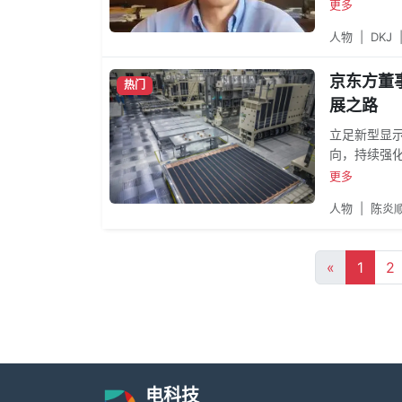
波、珠峰夏
更多
友一同在新
人物
|
DKJ
键英文词汇，包
minuscu
京东方董
热门
展之路
立足新型显
向，持续强
新型显示是
更多
化对产业趋
人物
|
陈炎
«
1
2
电科技