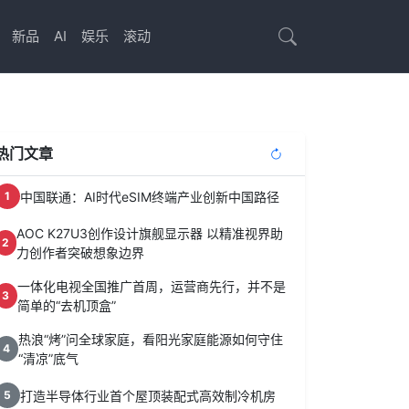
新品
AI
娱乐
滚动
热门文章
中国联通：AI时代eSIM终端产业创新中国路径
1
AOC K27U3创作设计旗舰显示器 以精准视界助
2
力创作者突破想象边界
一体化电视全国推广首周，运营商先行，并不是
3
简单的“去机顶盒”
热浪“烤”问全球家庭，看阳光家庭能源如何守住
4
“清凉”底气
打造半导体行业首个屋顶装配式高效制冷机房
5