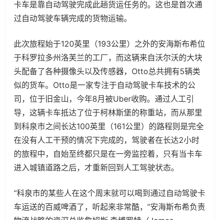
卡车是靠自动驾驶完成此趟货运任务的。这也是首次通
过自动驾驶车辆完成的货物运输。
此次旅程始于120英里（193公里）之外的安海斯布希位
于科罗拉多州洛芙兰的工厂，而这辆来自沃尔沃的大块
头配备了各种摄像头以及传感器，Otto总共拥有5辆类
似的货车。Otto是一家专注于自动驾驶卡车技术的公
司，位于旧金山，今年8月被Uber收购。通过人工引
导，这辆卡车抵达了位于柯林斯堡的称重站，而从那里
到科泉市之间长达100英里（161公里）的路程则是完全
在没有人工干预的情况下完成的，驾驶者在长达2小时
的旅程中，自始至终都只是在一旁监控着，只有当卡车
进入城镇道路之后，才重新回到人工驾驶状态。
“科泉市的某些人在这个周末就可以喝到通过自动驾驶卡
车运送的百威啤酒了，听起来非常酷，”安海斯布希负责