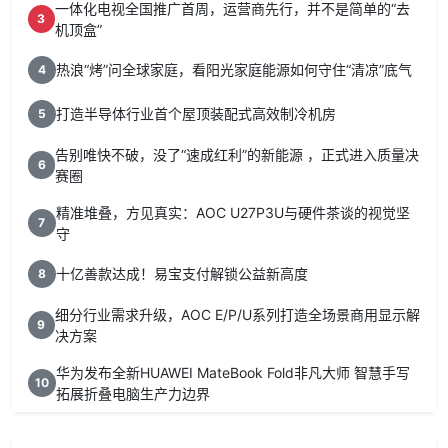
一体化电视全国推广首周，运营商先行，并不是简单的“去
3
机顶盒”
热浪“烤”问全球家庭，看阳光家庭能源如何守住“清凉”底气
4
打造半导体行业首个屋顶装配式高效制冷机房
5
告别唯快不破，没了“速成红利”的新能源 ，正式进入质量决
6
赛圈
精准堆叠，方见真实：AOC U27P3U与硬件茶谈的视觉坚
7
守
十亿善款达成！易宝支付解锁公益新高度
8
细分行业需求升级，AOC E/P/U系列打造全场景商用显示解
9
决方案
华为发布全新HUAWEI MateBook Fold非凡大师 智慧手写
10
拓展折叠电脑生产力边界