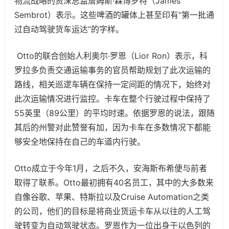
物流战略的资深总监詹姆斯·森博罗特（James
Sembrot）表示。这些啤酒的罐体上甚至印有“第一批通
过自动驾驶货车运达”的字样。
Otto的联合创始人利奥尔·罗恩（Lior Ron）表示，科
罗拉多负责交通运输事务的官员帮助规划了此次运输的
路线，相关巡逻车辆在保持一定间距的情况下，始终对
此次运输情况进行监控。卡车在整个行驶过程中保持了
55英里（89公里）的平均时速。依据罗恩的说法，跟随
其后的州警对此赞誉有加，因为卡车在多数情况下都能
够安全地保持在自己的车道内行驶。
Otto成立于今年1月，之后不久，安海斯布希便与前者
取得了联系。Otto最初拥有40名员工，其中的大多数来
自像谷歌、苹果、特斯拉以及Cruise Automation之类
的公司，他们的目标是将商业货运卡车从以往的人工驾
驶转变为自动驾驶状态。罗恩作为一位出身于以色列的