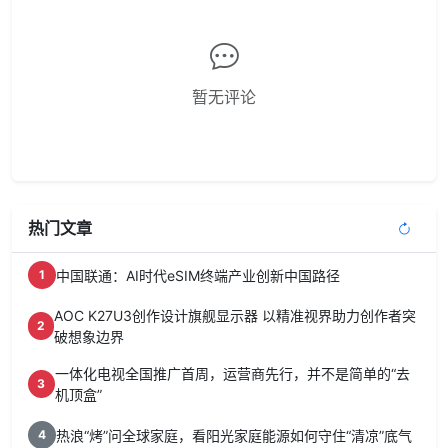
暂无评论
热门文章
中国联通：AI时代eSIM终端产业创新中国路径
1
AOC K27U3创作设计旗舰显示器 以精准视界助力创作者突
2
破想象边界
一体化电视全国推广首周，运营商先行，并不是简单的“去
3
机顶盒”
热浪“烤”问全球家庭，看阳光家庭能源如何守住“清凉”底气
4