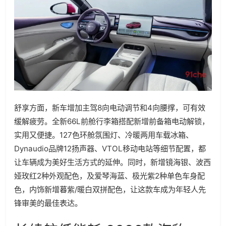
舒享方面，新车增加主驾8向电动调节和4向腰撑，可有效
缓解疲劳。全新66L前舱行李箱搭配新增前备箱电动解锁，
实用又便捷。127色环舱氛围灯、冷暖两用车载冰箱、
Dynaudio品牌12扬声器、VTOL移动电站等细节配置，都
让车辆成为美好生活方式的延伸。同时，新增镜海银、波西
娅玫红2种外观配色，及爱琴海蓝、极光紫2种单色车身配
色，内饰新增暮紫/暖白双拼配色，让这款车成为年轻人先
锋审美的最佳表达。