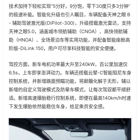
技术加持下轻松实现“5分好，9分饱，零下30度只多3分钟”
的极速补能。智能化升级也引人瞩目，车辆配备天神之眼 B
- 辅助驾驶激光版(DiPilot-300)，升级搭载激光雷达，支持
天神之眼5.0，涵盖城市领航辅助（CNOA）、高快领航辅
助（HNOA）、全场景泊车等实用功能，并配备智能座舱高
阶版-DiLink 150，用户可尽享科技智能的安全便捷。
驾控方面，新车电机功率最大升至240kW，百公里加速仅
6.5s，上车即享澎湃动力。车辆还搭载云辇-C智能阻尼车身
控制系统，并新增路面预瞄功能，将颠簸化解于无形，辅以
新增的自定义驾驶模式及防晕车模式，让每次驾驭都平顺舒
适。新增高速爆胎稳行控制系统，即便在最高140km/h时速
下发生爆胎依然能稳住车身，给足乘员安全感。