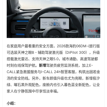
在家庭用户最看重的安全方面，2026款海豹06DM-i旅行版
可选装天神之眼B - 辅助驾驶激光版（DiPilot 300），升级
搭载激光雷达、支持天神之眼5.0，城市通勤、高速驾驶都
时刻在线保驾护航。
新增
驾驶员疲劳监测系统，加上E-
CALL紧急救援服务与I-CALL 24h智慧客服，构筑出固若金
汤的安全防线。另外，新车颜值升级也尤为亮眼，新增极汐
绿、曜石黑外观配色，座舱内也引入暮色蓝全新配色，让全
家人在宁静氛围中尽享恬淡幸福。
小结：