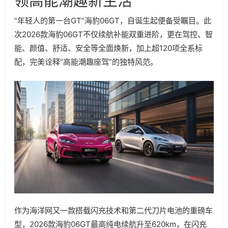
领高能潮趣新生活
“年轻人的第一台GT”海豹06GT，自诞生起便备受瞩目。此
次2026款海豹06GT不仅续航补能双重进阶，更在驾控、智
能、颜值、舒适、安全等全面焕新，加上超120项全系标
配，完美诠释“高能潮趣座驾”的独特风范。
作为海洋网又一款搭载闪充技术和第二代刀片电池的重磅车
型，2026款海豹06GT最高纯电续航升至620km，在闪充