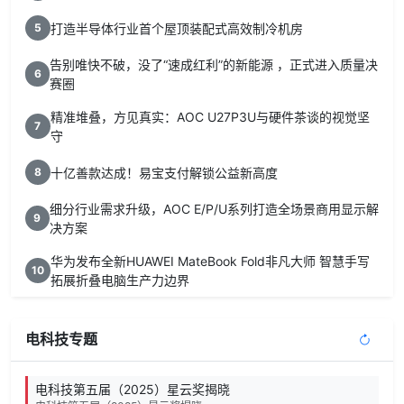
打造半导体行业首个屋顶装配式高效制冷机房
5
告别唯快不破，没了“速成红利”的新能源 ，正式进入质量决
6
赛圈
精准堆叠，方见真实：AOC U27P3U与硬件茶谈的视觉坚
7
守
十亿善款达成！易宝支付解锁公益新高度
8
细分行业需求升级，AOC E/P/U系列打造全场景商用显示解
9
决方案
华为发布全新HUAWEI MateBook Fold非凡大师 智慧手写
10
拓展折叠电脑生产力边界
电科技专题
电科技第五届（2025）星云奖揭晓