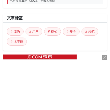
电科技第五届（2025）星云奖揭晓
文章标签
# 海豹
# 用户
# 模式
# 安全
# 续航
# 比亚迪