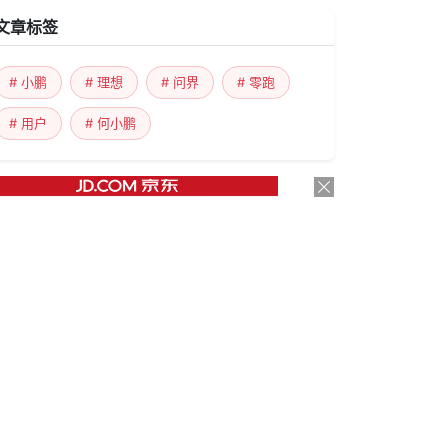
文章标签
# 小鹏
# 理想
# 问界
# 零跑
# 用户
# 何小鹏