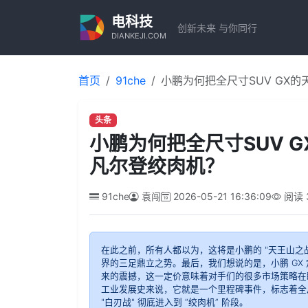
电科技
创新未来 与你同行
DIANKEJI.COM
首页
91che
小鹏为何把全尺寸SUV GX
头条
小鹏为何把全尺寸SUV 
凡尔登绞肉机？
91che
袁闯
2026-05-21 16:36:09
阅读
在此之前，所有人都以为，这将是小鹏的 "天王山之
界的三足鼎立之势。最后，我们想说的是，小鹏 GX
来的震撼，这一定价意味着对手们的很多市场策略在
工业发展史来说，它就是一个里程碑事件，标志着全尺寸
"白刃战" 彻底进入到 “绞肉机” 阶段。