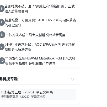
告别唯快不破，没了“速成红利”的新能源 ，正式
6
进入质量决赛圈
精准堆叠，方见真实：AOC U27P3U与硬件茶谈
7
的视觉坚守
十亿善款达成！易宝支付解锁公益新高度
8
细分行业需求升级，AOC E/P/U系列打造全场景
9
商用显示解决方案
华为发布全新HUAWEI MateBook Fold非凡大师
10
智慧手写拓展折叠电脑生产力边界
电科技专题
电科技第五届（2025）星云奖揭晓
电科技第五届（2025）星云奖揭晓