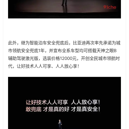
此外，继为智能泊车安全兜底后，比亚迪再次率先承诺为城
市领航安全兜底1年，并宣布全系车型均可搭载天神之眼B
辅助驾驶激光版，选装价格12000元，开创全民城市领航时
代，让好技术人人可享、人人放心享！