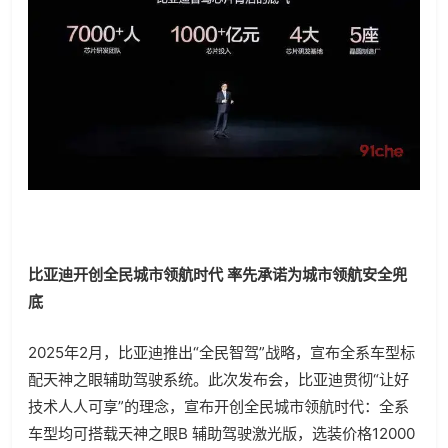
比亚迪开创全民城市领航时代 率先承诺为城市领航安全兜
底
2025年2月，比亚迪推出“全民智驾”战略，宣布全系车型标
配天神之眼辅助驾驶系统。此次发布会，比亚迪贯彻“让好
技术人人可享”的理念，宣布开创全民城市领航时代：全系
车型均可搭载天神之眼B 辅助驾驶激光版，选装价格12000