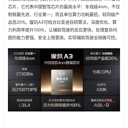
芯片，它代表中国智驾芯片的最高水平：车规级4nm，不仅
制程最先进，行业第一；而且单位算力功耗最低，较同级产
品低20%。璇玑A3可结合比亚迪自研算法，深度优化，算
力利用率提升100%，让辅助驾驶的反应更快，处理复杂问
题的能力更强，安全上限更高，实现辅助驾驶全链路可控。