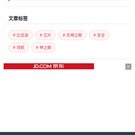
文章标签
# 比亚迪
# 芯片
# 天神之眼
# 安全
# 领航
# 神之眼