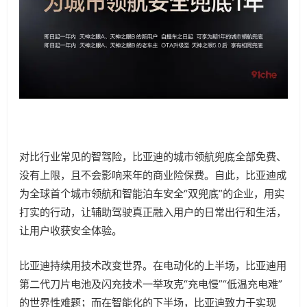
对比行业常见的智驾险，比亚迪的城市领航兜底全部免费、
没有上限，且不会影响来年的商业险保费。自此，比亚迪成
为全球首个城市领航和智能泊车安全“双兜底”的企业，用实
打实的行动，让辅助驾驶真正融入用户的日常出行和生活，
让用户收获安全体验。
比亚迪持续用技术改变世界。在电动化的上半场，比亚迪用
第二代刀片电池及闪充技术一举攻克“充电慢”“低温充电难”
的世界性难题；而在智能化的下半场，比亚迪致力于实现