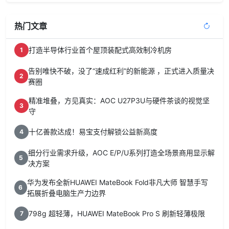
热门文章
打造半导体行业首个屋顶装配式高效制冷机房
1
告别唯快不破，没了“速成红利”的新能源 ，正式进入质量决
2
赛圈
精准堆叠，方见真实：AOC U27P3U与硬件茶谈的视觉坚
3
守
十亿善款达成！易宝支付解锁公益新高度
4
细分行业需求升级，AOC E/P/U系列打造全场景商用显示解
5
决方案
华为发布全新HUAWEI MateBook Fold非凡大师 智慧手写
6
拓展折叠电脑生产力边界
798g 超轻薄，HUAWEI MateBook Pro S 刷新轻薄极限
7