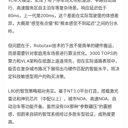
VLM大模型，实现了地下停车场无导航漫游、窄路自动通
行、高速服务区自主泊车等复杂场景。响应延迟低于
80ms，上一代是200ms，这个差距在实际驾驶里的体感差
异，大概是"感觉有点慢"和"根本感觉不到延迟"之间的分水
岭。
但问题在于，Robotaxi技术的下放不是简单的硬件搬运，
而是需要针对家庭用车场景进行算法优化。3000 TOPS的
算力和VLA架构在纸面上遥遥领先，但在实际道路表现中，
能否在复杂城市路况下展现出与硬件匹配的智能水平，将决
定科技敏感型用户的购买决策。
L80的智驾策略相对务实。基于NT3.0平台打造，搭载激光
雷达和神玑芯片（中配以上），城市NOA、高速NOA、自
动泊车等功能齐备。虽然没有GX那种"参数碾压"的震撼
感，但蔚来自研的智驾系统经过多款车型验证，成熟度更
高。