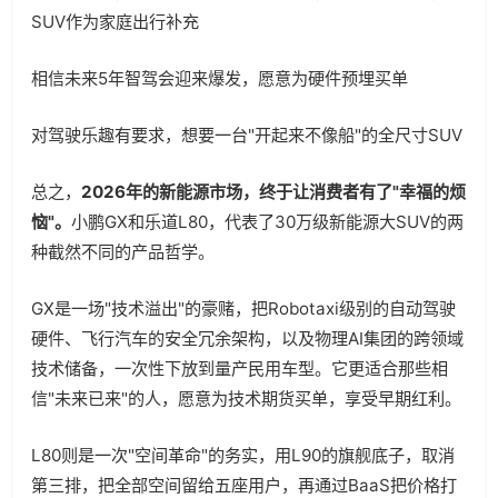
SUV作为家庭出行补充
相信未来5年智驾会迎来爆发，愿意为硬件预埋买单
对驾驶乐趣有要求，想要一台"开起来不像船"的全尺寸SUV
总之，
2026年的新能源市场，终于让消费者有了"幸福的烦
恼"。
小鹏GX和乐道L80，代表了30万级新能源大SUV的两
种截然不同的产品哲学。
GX是一场"技术溢出"的豪赌，把Robotaxi级别的自动驾驶
硬件、飞行汽车的安全冗余架构，以及物理AI集团的跨领域
技术储备，一次性下放到量产民用车型。它更适合那些相
信"未来已来"的人，愿意为技术期货买单，享受早期红利。
L80则是一次"空间革命"的务实，用L90的旗舰底子，取消
第三排，把全部空间留给五座用户，再通过BaaS把价格打