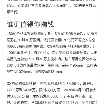
贴心。如果你经常需要满载六人长途出行，GX的第三排无
可替代。
谁更值得你掏钱
L80的价格体系是这样的，BaaS方案15.98万元起，买断方
案落在20到30万区间，依托蔚来超670亿元研发投入与全
国8000余座充换电网络。以9系旗舰底子打造8系爆款，用
L90的车身尺寸、核心平台、底盘架构以及智能配置，以更
亲民的定价切入20到30万主流市场。整车可用空间效率达
到81.5%的同级最优水平，纵向可用空间4195mm，二排头
部空间1074mm、腿部空间1121mm。
GX的价格体系则是，纯电版26.98万到34.98万，增程版
27.98万到34.98万。限时权益方面，2026年6月30日前支
付5000元定金，尾款减免10000元，还有各种车漆、轮
毂、金融权益。从39.98万预售价砍到26.98万，全年767.2