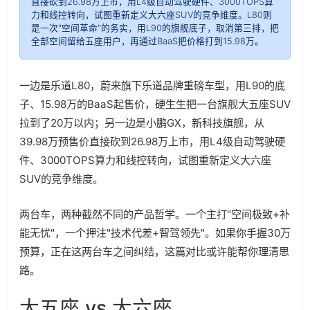
直接砍到26.98万上市，用L4级自动驾驶硬件、3000TOPS算
力和线控转向，试图重新定义大六座SUV的竞争维度。L80则
是一次"空间革命"的务实，用L90的旗舰底子，取消第三排，把
全部空间留给五座用户，再通过BaaS把价格打到15.98万。
一边是乐道L80，蔚来旗下乐道品牌重磅车型，用L90的底
子、15.98万的BaaS起售价，硬生生把一台旗舰大五座SUV
拉到了20万以内；另一边是小鹏GX，新科技旗舰，从
39.98万预售价直接砍到26.98万上市，用L4级自动驾驶硬
件、3000TOPS算力和线控转向，试图重新定义大六座
SUV的竞争维度。
两台车，两种截然不同的产品哲学。一个主打"空间极致+补
能无忧"，一个押注"技术代差+智驾领先"。如果你手握30万
预算，正在这两台车之间纠结，这篇对比或许能帮你理清思
路。
大五座 vs 大六座