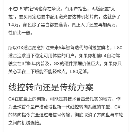
不过L80的智驾也存在争议。有用户指出，丐版配置"太
拉"，要买肯定也要中配用激光雷达神玑芯片的，这就多了
1.4万，颜色除了黑白都要选装，真正入手还要再加两万，
性价比一般。
所以GX适合愿意押注未来5年智驾迭代的科技尝鲜者，L80
适合追求当下稳定可用体验的用户。如果你相信L4自动驾
驶会在3到5年内普及，GX的硬件预埋价值巨大。如果你只
关心现在上下班能不能轻松点，L80足够。
线控转向还是传统方案
GX在底盘上的创新，可能是其技术含量最扎实的地方。作
为全球首个量产搭载博世新一代线控转向系统的车型，GX
的转向指令完全通过电信号传输，彻底取消了方向盘与车轮
之间的机械连接。