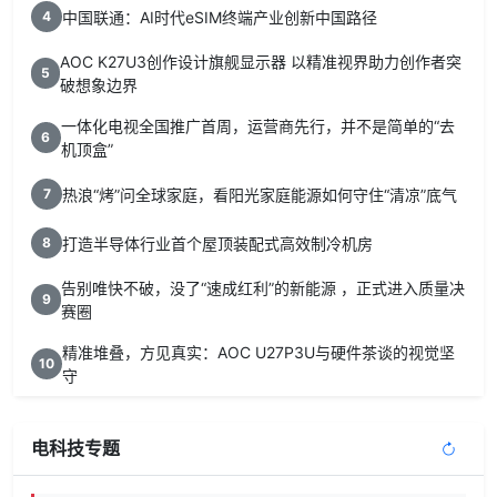
中国联通：AI时代eSIM终端产业创新中国路径
4
AOC K27U3创作设计旗舰显示器 以精准视界助力创作者突
5
破想象边界
一体化电视全国推广首周，运营商先行，并不是简单的“去
6
机顶盒”
热浪“烤”问全球家庭，看阳光家庭能源如何守住“清凉”底气
7
打造半导体行业首个屋顶装配式高效制冷机房
8
告别唯快不破，没了“速成红利”的新能源 ，正式进入质量决
9
赛圈
精准堆叠，方见真实：AOC U27P3U与硬件茶谈的视觉坚
10
守
电科技专题