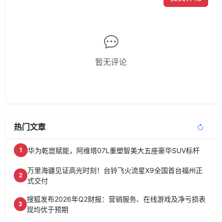
暂无评论
热门文章
华为乾崑赋能，阿维塔07L重塑智美大五座豪华SUV标杆
1
万里海疆见证高光时刻！台铃飞火流星X9全国首台福州正
2
式交付
搜狐发布2026年Q2财报：营销服务、在线游戏及净亏损表
3
现均优于预期