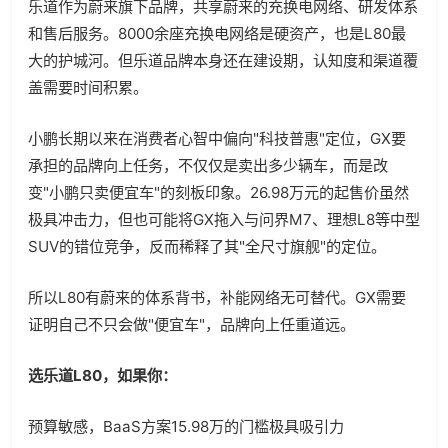
乐道作为蔚来旗下品牌，共享蔚来的充换电网络、研发体系
和售后服务。8000余座充换电网络是硬资产，也是L80最
大的护城河。但乐道品牌本身还在建设期，认知度和渠道覆
盖需要时间积累。
小鹏长期以来在消费者心智中偏向"科技普惠"定位，GX要
承担的品牌向上任务，不仅仅是卖出多少辆车，而是改
变"小鹏只卖便宜车"的刻板印象。26.98万元的起售价虽然
极具冲击力，但也可能将GX拖入与问界M7、理想L8等中型
SUV的错位竞争，反而稀释了其"全尺寸旗舰"的定位。
所以L80有蔚来的体系背书，补能网络无可替代。GX需要
证明自己不只会做"便宜车"，品牌向上任重道远。
选乐道L80，如果你：
预算敏感，BaaS方案15.98万的门槛极具吸引力