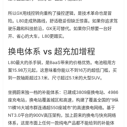
所以GX用线控转向重构了操控逻辑，是技术革命也是冒
险。L80走成熟路线，舒适稳妥但缺乏惊喜。如果你追求驾
驶乐趣和科技前沿，GX无可替代。如果你只想要一台好
开、省心的大车，L80更踏实。
换电体系 vs 超充加增程
L80最大的杀手锏，是BaaS带来的价格优势。电池租用方
案15.98万元起，这意味着你能以不到16万的超低门槛，买
到一款轴距超过3.1米、尺寸超过5.1米的大型SUV。
坐拥蔚来独一档的补能体系：已建成3809座换电站、4986
座充电站，换电站覆盖城区和高速，构建了覆盖全国的"9纵
11横16大城市群连通超550座城市"的高速换电网络。基于
NT3.0平台的900V高压架构，加上蔚来的换电与快充网络
体系，这是市面上任何一款纯电产品都不能给到的补能体