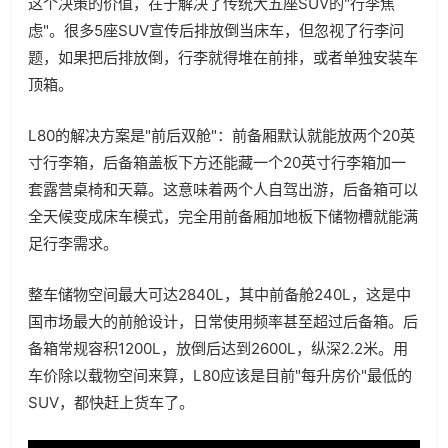
这个决策的价值，在于解决了传统大五座SUV的"行李焦
虑"。很多5座SUV宣传后排放倒当床车，但忽视了行李问
题，如果把后排放倒，行李就得堆在前排，或者单独安装车
顶箱。
L80的解决方案是"前后双舱"：前备厢默认就能放两个20英
寸行李箱，后备箱盖板下方还能藏一个20英寸行李箱加一
套露营桌椅和天幕。这意味着两个人自驾出游，后备箱可以
全天候变成床车模式，完全用前备厢加地板下储物槽就能满
足行李需求。
整车储物空间最大可达2840L，其中前备舱240L，这是中
国市场最大的前舱设计，日常使用频率甚至超过后备箱。后
备箱常规容积1200L，放倒后达到2600L，纵深2.2米。用
车价除以载物空间来算，L80应该是目前"每升房价"最低的
SUV，都快赶上货车了。