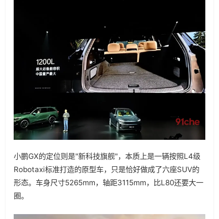
小鹏GX的定位则是"新科技旗舰"，本质上是一辆按照L4级
Robotaxi标准打造的原型车，只是恰好做成了六座SUV的
形态。车身尺寸5265mm，轴距3115mm，比L80还要大一
圈。