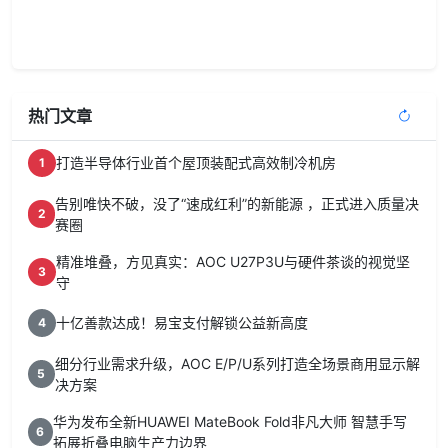
热门文章
打造半导体行业首个屋顶装配式高效制冷机房
1
告别唯快不破，没了“速成红利”的新能源 ，正式进入质量决
2
赛圈
精准堆叠，方见真实：AOC U27P3U与硬件茶谈的视觉坚
3
守
十亿善款达成！易宝支付解锁公益新高度
4
细分行业需求升级，AOC E/P/U系列打造全场景商用显示解
5
决方案
华为发布全新HUAWEI MateBook Fold非凡大师 智慧手写
6
拓展折叠电脑生产力边界