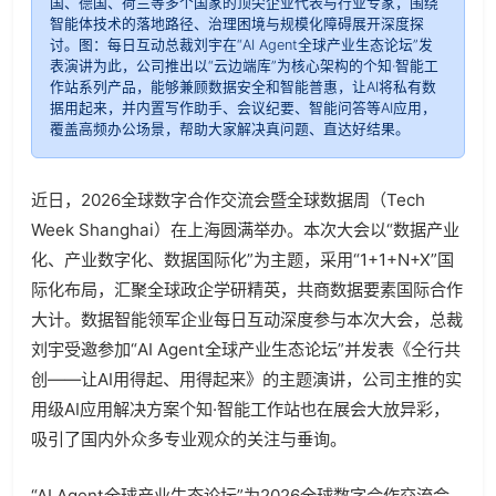
国、德国、荷兰等多个国家的顶尖企业代表与行业专家，围绕
智能体技术的落地路径、治理困境与规模化障碍展开深度探
讨。图：每日互动总裁刘宇在“AI Agent全球产业生态论坛”发
表演讲为此，公司推出以“云边端库”为核心架构的个知·智能工
作站系列产品，能够兼顾数据安全和智能普惠，让AI将私有数
据用起来，并内置写作助手、会议纪要、智能问答等AI应用，
覆盖高频办公场景，帮助大家解决真问题、直达好结果。
近日，2026全球数字合作交流会暨全球数据周（Tech
Week Shanghai）在上海圆满举办。本次大会以“数据产业
化、产业数字化、数据国际化”为主题，采用“1+1+N+X”国
际化布局，汇聚全球政企学研精英，共商数据要素国际合作
大计。数据智能领军企业每日互动深度参与本次大会，总裁
刘宇受邀参加“AI Agent全球产业生态论坛”并发表《仝行共
创——让AI用得起、用得起来》的主题演讲，公司主推的实
用级AI应用解决方案个知·智能工作站也在展会大放异彩，
吸引了国内外众多专业观众的关注与垂询。
“AI Agent全球产业生态论坛”为2026全球数字合作交流会