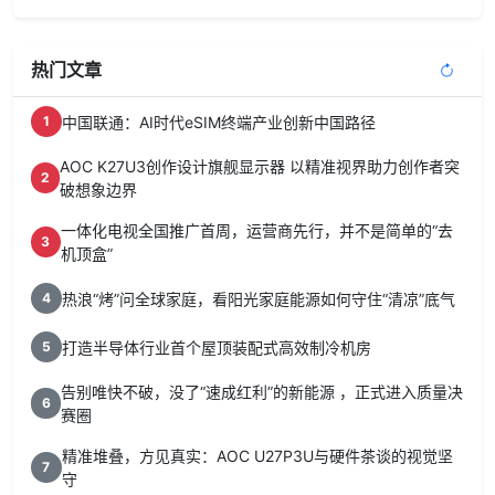
热门文章
中国联通：AI时代eSIM终端产业创新中国路径
1
AOC K27U3创作设计旗舰显示器 以精准视界助力创作者突
2
破想象边界
一体化电视全国推广首周，运营商先行，并不是简单的“去
3
机顶盒”
热浪“烤”问全球家庭，看阳光家庭能源如何守住“清凉”底气
4
打造半导体行业首个屋顶装配式高效制冷机房
5
告别唯快不破，没了“速成红利”的新能源 ，正式进入质量决
6
赛圈
精准堆叠，方见真实：AOC U27P3U与硬件茶谈的视觉坚
7
守