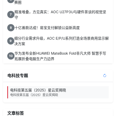
赛圈
精准堆叠，方见真实：AOC U27P3U与硬件茶谈的视觉坚
7
守
十亿善款达成！易宝支付解锁公益新高度
8
细分行业需求升级，AOC E/P/U系列打造全场景商用显示解
9
决方案
华为发布全新HUAWEI MateBook Fold非凡大师 智慧手写
10
拓展折叠电脑生产力边界
电科技专题
电科技第五届（2025）星云奖揭晓
电科技第五届（2025）星云奖揭晓
文章标签