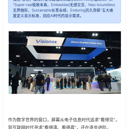
“Super-real极致本真、Embedded无感交互、Neo-boundless
无界随形、Sustainable长青永续、Enduring历久弥新”五大维
度定义显示标准，回应AI时代的显示需求。
作为数字世界的窗口，屏幕从电子信息时代追求“看得见”，
到互联网时代寻求“看得清、看得真”，还在逐步进阶。