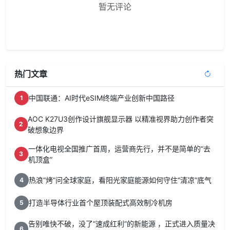
暂无评论
热门文章
中国联通：AI时代eSIM终端产业创新中国路径
1
AOC K27U3创作设计旗舰显示器 以精准视界助力创作者突
2
破想象边界
一体化电视全国推广首周，运营商先行，并不是简单的“去
3
机顶盒”
热浪“烤”问全球家庭，看阳光家庭能源如何守住“清凉”底气
4
打造半导体行业首个屋顶装配式高效制冷机房
5
告别唯快不破，没了“速成红利”的新能源 ，正式进入质量决
6