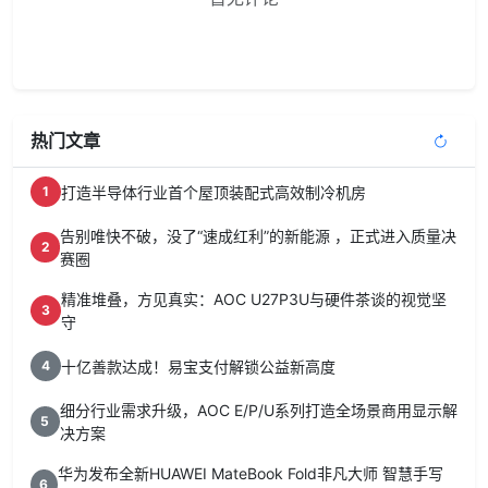
热门文章
打造半导体行业首个屋顶装配式高效制冷机房
1
告别唯快不破，没了“速成红利”的新能源 ，正式进入质量决
2
赛圈
精准堆叠，方见真实：AOC U27P3U与硬件茶谈的视觉坚
3
守
十亿善款达成！易宝支付解锁公益新高度
4
细分行业需求升级，AOC E/P/U系列打造全场景商用显示解
5
决方案
华为发布全新HUAWEI MateBook Fold非凡大师 智慧手写
6