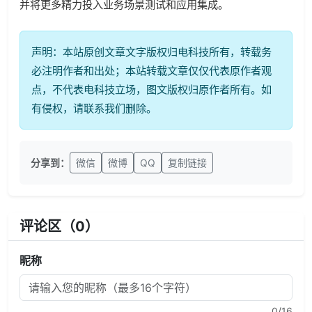
并将更多精力投入业务场景测试和应用集成。
声明：本站原创文章文字版权归电科技所有，转载务
必注明作者和出处；本站转载文章仅仅代表原作者观
点，不代表电科技立场，图文版权归原作者所有。如
有侵权，请联系我们删除。
分享到：
微信
微博
QQ
复制链接
评论区（
0
）
昵称
0
/16