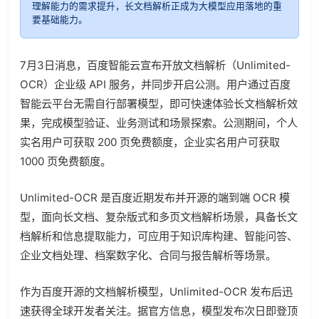
理解能力的需求提升，长文档解析正成为大模型应用落地的重
要基础能力。
7月3日消息，百度智能云宣布开放文档解析（Unlimited-
OCR）企业级 API 服务，并同步开启公测。用户通过百度
智能云平台无需自行部署模型，即可快速体验长文档解析效
果，完成模型验证、业务测试和场景探索。公测期间，个人
实名用户可获取 200 页免费额度，企业实名用户可获取
1000 页免费额度。
Unlimited-OCR 是百度近期发布并开源的端到端 OCR 模
型，面向长文档、复杂版式和多页文档解析场景，具备长文
档解析和信息提取能力，可应用于知识库构建、智能问答、
企业文档处理、档案数字化、合同与报告解析等场景。
作为百度开源的文档解析模型，Unlimited-OCR 发布后迅
速获得全球开发者关注。据官方信息，模型发布次日即登顶