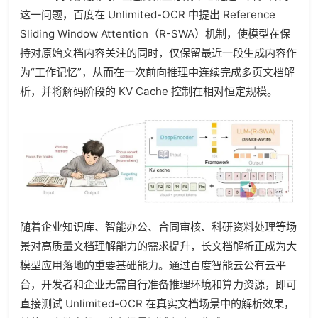
这一问题，百度在 Unlimited-OCR 中提出 Reference
Sliding Window Attention（R-SWA）机制，使模型在保
持对原始文档内容关注的同时，仅保留最近一段生成内容作
为“工作记忆”，从而在一次前向推理中连续完成多页文档解
析，并将解码阶段的 KV Cache 控制在相对恒定规模。
随着企业知识库、智能办公、合同审核、科研资料处理等场
景对高质量文档理解能力的需求提升，长文档解析正成为大
模型应用落地的重要基础能力。通过百度智能云公有云平
台，开发者和企业无需自行准备推理环境和算力资源，即可
直接测试 Unlimited-OCR 在真实文档场景中的解析效果，