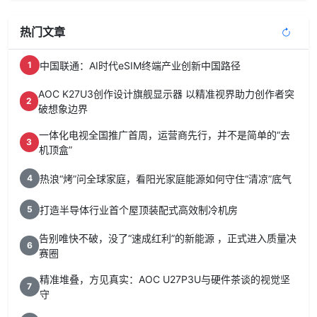
热门文章
中国联通：AI时代eSIM终端产业创新中国路径
1
AOC K27U3创作设计旗舰显示器 以精准视界助力创作者突
2
破想象边界
一体化电视全国推广首周，运营商先行，并不是简单的“去
3
机顶盒”
热浪“烤”问全球家庭，看阳光家庭能源如何守住“清凉”底气
4
打造半导体行业首个屋顶装配式高效制冷机房
5
告别唯快不破，没了“速成红利”的新能源 ，正式进入质量决
6
赛圈
精准堆叠，方见真实：AOC U27P3U与硬件茶谈的视觉坚
7
守