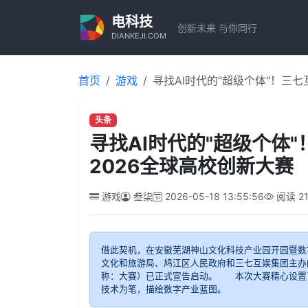
电科技
创新未来 与你同行
DIANKEJI.COM
首页
游戏
寻找AI时代的"超级个体"！三
头条
寻找AI时代的"超级个体
2026全球高校创新大赛
游戏
叁柒
2026-05-18 13:55:56
阅读
2
借此契机，在安徽芜湖神山文化科技产业园开园暨数
文化和旅游局、鸠江区人民政府和三七互娱集团主办的
称：大赛）已正式宣告启动。 本次大赛精心设置了"
技术为笔，描绘数字产业蓝图。