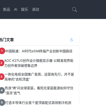
新品
AI
娱乐
滚动
热门文章
中国联通：AI时代eSIM终端产业创新中国路径
1
AOC K27U3创作设计旗舰显示器 以精准视界助
2
力创作者突破想象边界
一体化电视全国推广首周，运营商先行，并不是
3
简单的“去机顶盒”
热浪“烤”问全球家庭，看阳光家庭能源如何守住
4
“清凉”底气
打造半导体行业首个屋顶装配式高效制冷机房
5