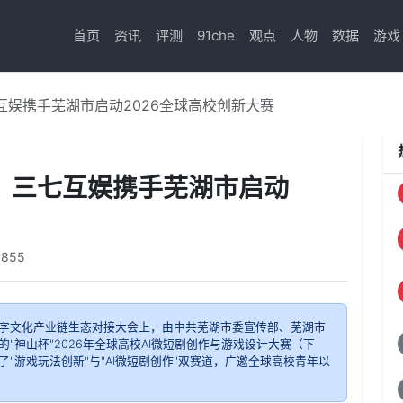
首页
资讯
评测
91che
观点
人物
数据
游戏
七互娱携手芜湖市启动2026全球高校创新大赛
"！三七互娱携手芜湖市启动
1855
字文化产业链生态对接大会上，由中共芜湖市委宣传部、芜湖市
"神山杯"2026年全球高校AI微短剧创作与游戏设计大赛（下
游戏玩法创新"与"AI微短剧创作"双赛道，广邀全球高校青年以