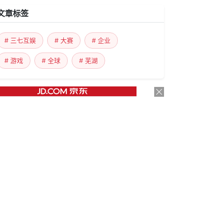
文章标签
# 三七互娱
# 大赛
# 企业
# 游戏
# 全球
# 芜湖