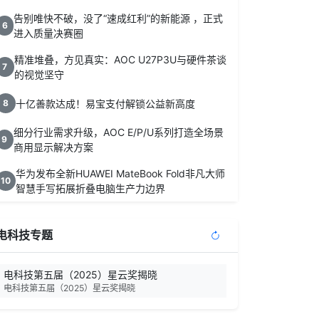
告别唯快不破，没了“速成红利”的新能源 ，正式
6
进入质量决赛圈
精准堆叠，方见真实：AOC U27P3U与硬件茶谈
7
的视觉坚守
十亿善款达成！易宝支付解锁公益新高度
8
细分行业需求升级，AOC E/P/U系列打造全场景
9
商用显示解决方案
华为发布全新HUAWEI MateBook Fold非凡大师
10
智慧手写拓展折叠电脑生产力边界
电科技专题
电科技第五届（2025）星云奖揭晓
电科技第五届（2025）星云奖揭晓