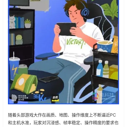
随着头部游戏大作在画质、地图、操作维度上不断逼近PC
和主机水准，玩家对沉浸感、帧率稳定、操作精度的要求也