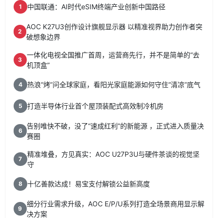
中国联通：AI时代eSIM终端产业创新中国路径
1
AOC K27U3创作设计旗舰显示器 以精准视界助力创作者突
2
破想象边界
一体化电视全国推广首周，运营商先行，并不是简单的“去
3
机顶盒”
热浪“烤”问全球家庭，看阳光家庭能源如何守住“清凉”底气
4
打造半导体行业首个屋顶装配式高效制冷机房
5
告别唯快不破，没了“速成红利”的新能源 ，正式进入质量决
6
赛圈
精准堆叠，方见真实：AOC U27P3U与硬件茶谈的视觉坚
7
守
十亿善款达成！易宝支付解锁公益新高度
8
细分行业需求升级，AOC E/P/U系列打造全场景商用显示解
9
决方案