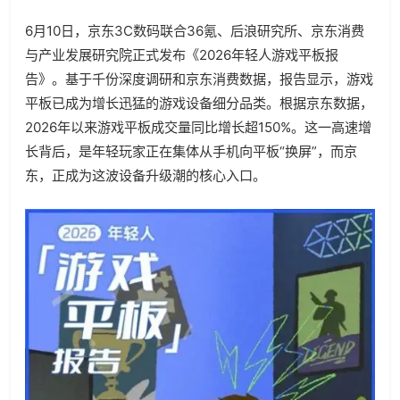
6月10日，京东3C数码联合36氪、后浪研究所、京东消费
与产业发展研究院正式发布《2026年轻人游戏平板报
告》。基于千份深度调研和京东消费数据，报告显示，游戏
平板已成为增长迅猛的游戏设备细分品类。根据京东数据，
2026年以来游戏平板成交量同比增长超150%。这一高速增
长背后，是年轻玩家正在集体从手机向平板“换屏”，而京
东，正成为这波设备升级潮的核心入口。