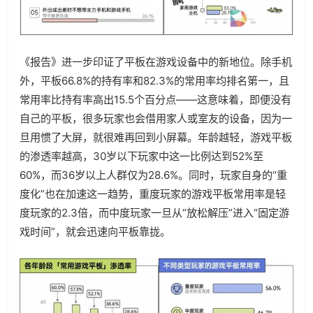
《报告》进一步印证了平板在游戏设备中的新地位。除手机
外，平板66.8%的持有率和82.3%的常用率均排名第一，且
常用率比持有率高出15.5个百分点——这意味着，即便没有
自己的平板，很多玩家也会借用家人或室友的设备，因为一
旦用惯了大屏，就很难再回到小屏幕。年龄越轻，游戏平板
的渗透率越高，30岁以下玩家中这一比例达到52%至
60%，而36岁以上人群仅为28.6%。同时，玩家自身的“重
度化”也在加速这一趋势，重度玩家的游戏平板常用率是轻
度玩家的2.3倍，而中度玩家一旦从“放松解压”进入“固定游
戏时间”，就会迅速向平板靠拢。