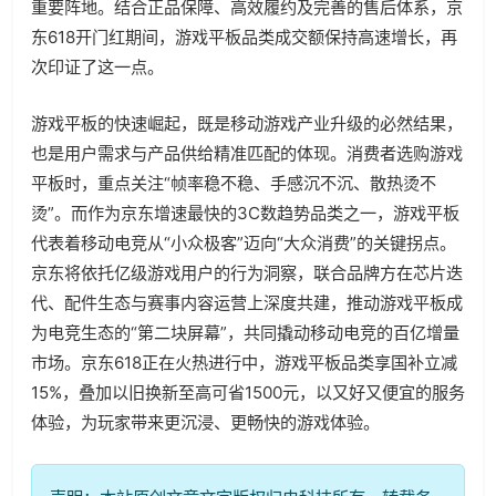
重要阵地。结合正品保障、高效履约及完善的售后体系，京
东618开门红期间，游戏平板品类成交额保持高速增长，再
次印证了这一点。
游戏平板的快速崛起，既是移动游戏产业升级的必然结果，
也是用户需求与产品供给精准匹配的体现。消费者选购游戏
平板时，重点关注“帧率稳不稳、手感沉不沉、散热烫不
烫”。而作为京东增速最快的3C数趋势品类之一，游戏平板
代表着移动电竞从“小众极客”迈向“大众消费”的关键拐点。
京东将依托亿级游戏用户的行为洞察，联合品牌方在芯片迭
代、配件生态与赛事内容运营上深度共建，推动游戏平板成
为电竞生态的“第二块屏幕”，共同撬动移动电竞的百亿增量
市场。京东618正在火热进行中，游戏平板品类享国补立减
15%，叠加以旧换新至高可省1500元，以又好又便宜的服务
体验，为玩家带来更沉浸、更畅快的游戏体验。