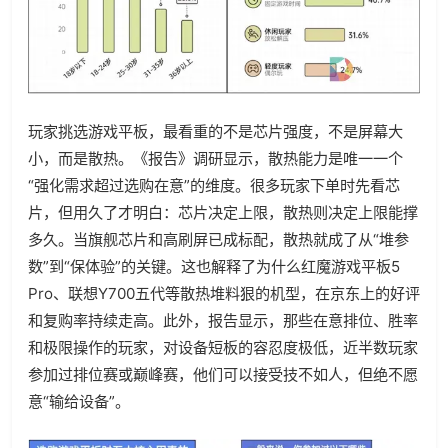
玩家挑选游戏平板，最看重的不是芯片强度，不是屏幕大
小，而是散热。《报告》调研显示，散热能力是唯一一个
“强化需求超过选购在意”的维度。很多玩家下单时先看芯
片，但用久了才明白：芯片决定上限，散热则决定上限能撑
多久。当旗舰芯片和高刷屏已成标配，散热就成了从“堆参
数”到“保体验”的关键。这也解释了为什么红魔游戏平板5
Pro、联想Y700五代等散热堆料狠的机型，在京东上的好评
和复购率持续走高。此外，报告显示，那些在意排位、胜率
和极限操作的玩家，对设备短板的容忍度极低，近半数玩家
参加过排位赛或巅峰赛，他们可以接受技不如人，但绝不愿
意“输给设备”。