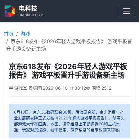
电科技
DIANKEJI.COM
首页
游戏
京东618发布《2026年轻人游戏平板报告》 游戏平板晋
升手游设备新主场
京东618发布《2026年轻人游戏平板
报告》 游戏平板晋升手游设备新主场
游戏
景栋
2026-06-10 11:38:12
阅读
2512
6月10日，京东3C数码联合36氪、后浪研究所、京东消费与产
业发展研究院正式发布《2026年轻人游戏平板报告》。随着头
部游戏大作在画质、地图、操作维度上不断逼近PC和主机水
准，玩家对沉浸感、帧率稳定、操作精度的要求也越来越高。