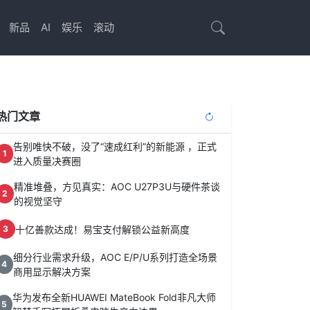
新品
AI
娱乐
滚动
热门文章
告别唯快不破，没了“速成红利”的新能源 ，正式
1
进入质量决赛圈
精准堆叠，方见真实：AOC U27P3U与硬件茶谈
2
的视觉坚守
十亿善款达成！易宝支付解锁公益新高度
3
细分行业需求升级，AOC E/P/U系列打造全场景
4
商用显示解决方案
华为发布全新HUAWEI MateBook Fold非凡大师
5