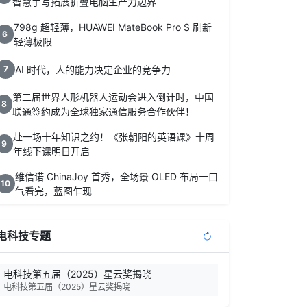
智慧手写拓展折叠电脑生产力边界
798g 超轻薄，HUAWEI MateBook Pro S 刷新
6
轻薄极限
AI 时代，人的能力决定企业的竞争力
7
第二届世界人形机器人运动会进入倒计时，中国
8
联通签约成为全球独家通信服务合作伙伴！
赴一场十年知识之约！《张朝阳的英语课》十周
9
年线下课明日开启
维信诺 ChinaJoy 首秀，全场景 OLED 布局一口
10
气看完，蓝图乍现
电科技专题
电科技第五届（2025）星云奖揭晓
电科技第五届（2025）星云奖揭晓