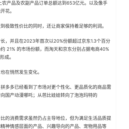
上农产品及农副产品订单总额达到653亿元。以及像手
地开花。
做到极致性价比的同时，还让商家保持着足够的利润。
，并且在2023年首次以20%份额超过京东1.3个百分
 21% 的市场份额，而淘天和京东分别占据电商40%
然形成。
求也在悄然发生变化。
，拼多多已经看到了市场对更个性化、更品质化的商品需
转向国产动漫哪吒；从芭比娃娃转向了泡泡玛特的
价比的消费需求虽然仍占主导地位，但为满足生活品质提
如精神情感层面的产品、兴趣导向的产品、宠物用品等