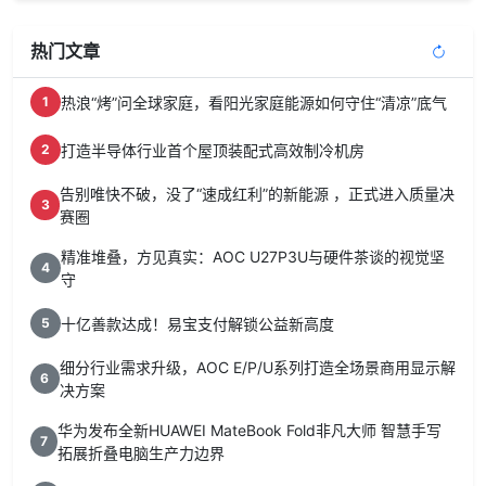
热门文章
热浪“烤”问全球家庭，看阳光家庭能源如何守住“清凉”底气
1
打造半导体行业首个屋顶装配式高效制冷机房
2
告别唯快不破，没了“速成红利”的新能源 ，正式进入质量决
3
赛圈
精准堆叠，方见真实：AOC U27P3U与硬件茶谈的视觉坚
4
守
十亿善款达成！易宝支付解锁公益新高度
5
细分行业需求升级，AOC E/P/U系列打造全场景商用显示解
6
决方案
华为发布全新HUAWEI MateBook Fold非凡大师 智慧手写
7
拓展折叠电脑生产力边界