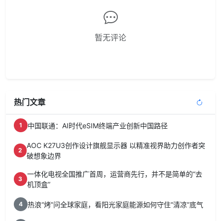
暂无评论
热门文章
中国联通：AI时代eSIM终端产业创新中国路径
1
AOC K27U3创作设计旗舰显示器 以精准视界助力创作者突
2
破想象边界
一体化电视全国推广首周，运营商先行，并不是简单的“去
3
机顶盒”
热浪“烤”问全球家庭，看阳光家庭能源如何守住“清凉”底气
4