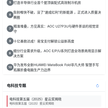
打造半导体行业首个屋顶装配式高效制冷机房
5
告别唯快不破，没了“速成红利”的新能源 ，正式进入质量决
6
赛圈
精准堆叠，方见真实：AOC U27P3U与硬件茶谈的视觉坚
7
守
十亿善款达成！易宝支付解锁公益新高度
8
细分行业需求升级，AOC E/P/U系列打造全场景商用显示解
9
决方案
华为发布全新HUAWEI MateBook Fold非凡大师 智慧手写
10
拓展折叠电脑生产力边界
电科技专题
电科技第五届（2025）星云奖揭晓
电科技第五届（2025）星云奖揭晓