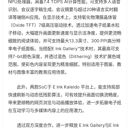
NPU处理器，具备7.4 TOPS AI计算性能，可支持多人语音
识别、会议逐字稿生成、会议摘要与超过20种语言实时翻
译等端侧AI应用。在显示技术上，支持氧化物薄膜晶体管
（Oxide TFT）7级高压驱动技术，透过加速电子纸墨水粒
子移动，大幅提升画面更新速度与显示洁净度，提供更流畅
细致的阅读体验，并可支持最大13.3英寸、300 PPI高分辨
率电子纸面板。当搭配E Ink Gallery™技术时，其最高可支
持7-bit颜色深度，并透过混色（Dithering）技术扩展色域
范围，使彩色内容呈现更为精准细腻，特别适用于图鉴、教
材与图像丰富的教育应用场景。
此外，两款SoC于 E Ink Kaleido 平台上，能支持局部
快速刷新与动态低残影算法，可有效提升画面切换流畅度，
带来更顺畅的网页浏览与动画播放体验，进一步拓展电子纸
在互动学习与多媒体内容上的应用潜力。
透过双方深度合作，进一步释放 E Ink Gallery与E Ink