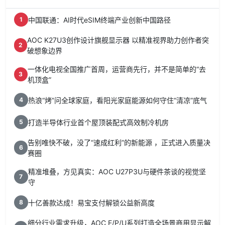
中国联通：AI时代eSIM终端产业创新中国路径
1
AOC K27U3创作设计旗舰显示器 以精准视界助力创作者突
2
破想象边界
一体化电视全国推广首周，运营商先行，并不是简单的“去
3
机顶盒”
热浪“烤”问全球家庭，看阳光家庭能源如何守住“清凉”底气
4
打造半导体行业首个屋顶装配式高效制冷机房
5
告别唯快不破，没了“速成红利”的新能源 ，正式进入质量决
6
赛圈
精准堆叠，方见真实：AOC U27P3U与硬件茶谈的视觉坚
7
守
十亿善款达成！易宝支付解锁公益新高度
8
细分行业需求升级，AOC E/P/U系列打造全场景商用显示解