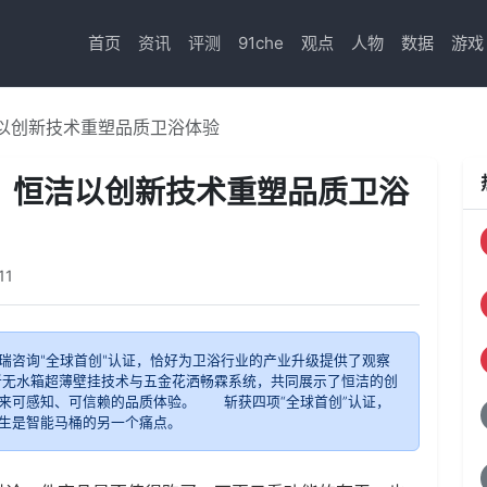
首页
资讯
评测
91che
观点
人物
数据
游戏
洁以创新技术重塑品质卫浴体验
证，恒洁以创新技术重塑品质卫浴
11
瑞咨询"全球首创"认证，恰好为卫浴行业的产业升级提供了观察
新无水箱超薄壁挂技术与五金花洒畅霖系统，共同展示了恒洁的创
来可感知、可信赖的品质体验。 斩获四项“全球首创”认证，
生是智能马桶的另一个痛点。