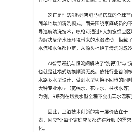
这正是恒洁R系列智能马桶搭载的全球首创
简单地增加清洗模式，而是围绕家庭成员的不
导巡航清洗技术，喷枪可通过6大加宽感应区
为解决复杂水压环境带来的水温波动，搭载了
水流和水温都恒定，从源头杜绝了清洗时忽
AI智导巡航与恒流阀解决了"洗得准"与"洗
也就是让模式切换顺滑无感。依托行业首创核
水路多水型设计、做到水型切换不回枪的同时
大种专业水型（宽幅水、花型水、柱状水等
为例，R系列在切换水型全程不会出现水温骤
因此，卫浴技术创新的第一层价值在于：让
表，回应"让每个家庭成员都洗得舒服"的需
化。