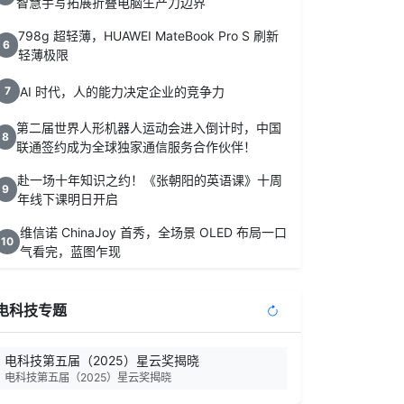
智慧手写拓展折叠电脑生产力边界
798g 超轻薄，HUAWEI MateBook Pro S 刷新
6
轻薄极限
AI 时代，人的能力决定企业的竞争力
7
第二届世界人形机器人运动会进入倒计时，中国
8
联通签约成为全球独家通信服务合作伙伴！
赴一场十年知识之约！《张朝阳的英语课》十周
9
年线下课明日开启
维信诺 ChinaJoy 首秀，全场景 OLED 布局一口
10
气看完，蓝图乍现
电科技专题
电科技第五届（2025）星云奖揭晓
电科技第五届（2025）星云奖揭晓