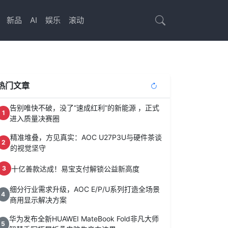
新品
AI
娱乐
滚动
热门文章
告别唯快不破，没了“速成红利”的新能源 ，正式
1
进入质量决赛圈
精准堆叠，方见真实：AOC U27P3U与硬件茶谈
2
的视觉坚守
十亿善款达成！易宝支付解锁公益新高度
3
细分行业需求升级，AOC E/P/U系列打造全场景
4
商用显示解决方案
华为发布全新HUAWEI MateBook Fold非凡大师
5