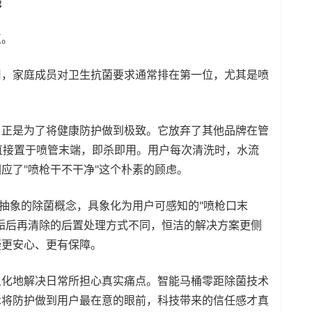
线
点。
，家庭成员对卫生抗菌要求通常排在第一位，尤其是喷
正是为了将健康防护做到极致。它放弃了其他品牌在管
直接置于喷管末端，即杀即用。用户每次清洗时，水流
应了"喷枪干不干净"这个朴素的顾虑。
抽象的除菌概念，具象化为用户可感知的"喷枪口末
垢后再清除的后置处理方式不同，恒洁的解决方案更侧
疑更安心、更有保障。
化地解决日常所担心真实痛点。智能马桶零距除菌技术
术将防护做到用户最在意的眼前，科技带来的信任感才真