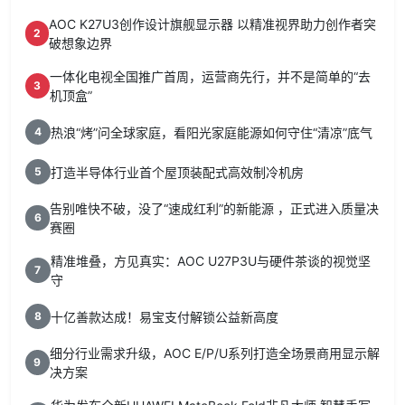
AOC K27U3创作设计旗舰显示器 以精准视界助力创作者突
2
破想象边界
一体化电视全国推广首周，运营商先行，并不是简单的“去
3
机顶盒”
热浪“烤”问全球家庭，看阳光家庭能源如何守住“清凉”底气
4
打造半导体行业首个屋顶装配式高效制冷机房
5
告别唯快不破，没了“速成红利”的新能源 ，正式进入质量决
6
赛圈
精准堆叠，方见真实：AOC U27P3U与硬件茶谈的视觉坚
7
守
十亿善款达成！易宝支付解锁公益新高度
8
细分行业需求升级，AOC E/P/U系列打造全场景商用显示解
9
决方案