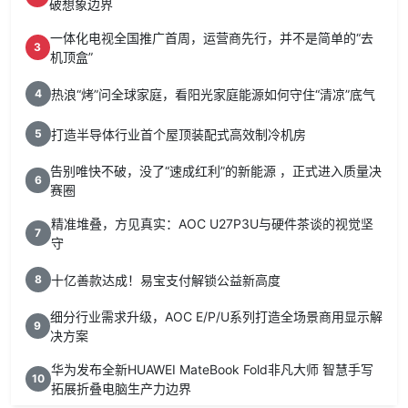
破想象边界
一体化电视全国推广首周，运营商先行，并不是简单的“去
3
机顶盒”
热浪“烤”问全球家庭，看阳光家庭能源如何守住“清凉”底气
4
打造半导体行业首个屋顶装配式高效制冷机房
5
告别唯快不破，没了“速成红利”的新能源 ，正式进入质量决
6
赛圈
精准堆叠，方见真实：AOC U27P3U与硬件茶谈的视觉坚
7
守
十亿善款达成！易宝支付解锁公益新高度
8
细分行业需求升级，AOC E/P/U系列打造全场景商用显示解
9
决方案
华为发布全新HUAWEI MateBook Fold非凡大师 智慧手写
10
拓展折叠电脑生产力边界