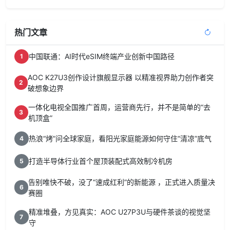
热门文章
中国联通：AI时代eSIM终端产业创新中国路径
1
AOC K27U3创作设计旗舰显示器 以精准视界助力创作者突
2
破想象边界
一体化电视全国推广首周，运营商先行，并不是简单的“去
3
机顶盒”
热浪“烤”问全球家庭，看阳光家庭能源如何守住“清凉”底气
4
打造半导体行业首个屋顶装配式高效制冷机房
5
告别唯快不破，没了“速成红利”的新能源 ，正式进入质量决
6
赛圈
精准堆叠，方见真实：AOC U27P3U与硬件茶谈的视觉坚
7
守