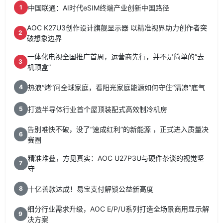
中国联通：AI时代eSIM终端产业创新中国路径
1
AOC K27U3创作设计旗舰显示器 以精准视界助力创作者突
2
破想象边界
一体化电视全国推广首周，运营商先行，并不是简单的“去
3
机顶盒”
热浪“烤”问全球家庭，看阳光家庭能源如何守住“清凉”底气
4
打造半导体行业首个屋顶装配式高效制冷机房
5
告别唯快不破，没了“速成红利”的新能源 ，正式进入质量决
6
赛圈
精准堆叠，方见真实：AOC U27P3U与硬件茶谈的视觉坚
7
守
十亿善款达成！易宝支付解锁公益新高度
8
细分行业需求升级，AOC E/P/U系列打造全场景商用显示解
9
决方案