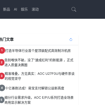
新品
AI
娱乐
滚动
热门文章
打造半导体行业首个屋顶装配式高效制冷机房
1
告别唯快不破，没了“速成红利”的新能源 ，正式
2
进入质量决赛圈
精准堆叠，方见真实：AOC U27P3U与硬件茶谈
3
的视觉坚守
十亿善款达成！易宝支付解锁公益新高度
4
细分行业需求升级，AOC E/P/U系列打造全场景
5
商用显示解决方案