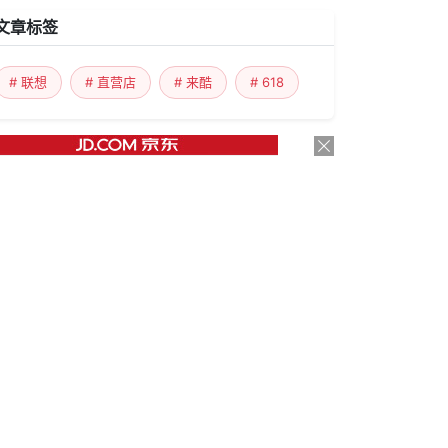
文章标签
# 联想
# 直营店
# 来酷
# 618