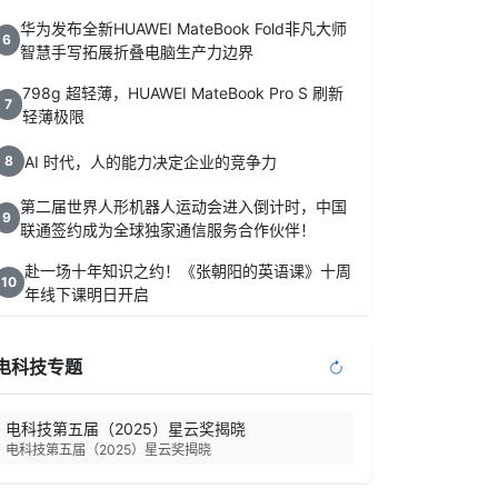
华为发布全新HUAWEI MateBook Fold非凡大师
6
智慧手写拓展折叠电脑生产力边界
798g 超轻薄，HUAWEI MateBook Pro S 刷新
7
轻薄极限
AI 时代，人的能力决定企业的竞争力
8
第二届世界人形机器人运动会进入倒计时，中国
9
联通签约成为全球独家通信服务合作伙伴！
赴一场十年知识之约！《张朝阳的英语课》十周
10
年线下课明日开启
电科技专题
电科技第五届（2025）星云奖揭晓
电科技第五届（2025）星云奖揭晓