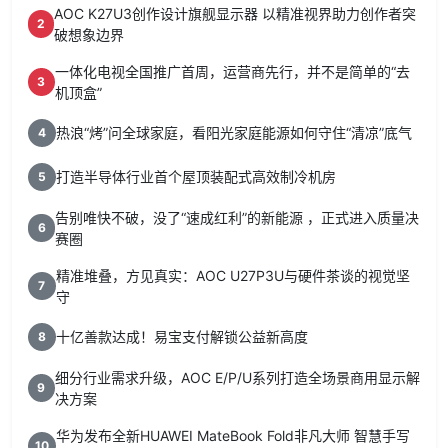
AOC K27U3创作设计旗舰显示器 以精准视界助力创作者突
2
破想象边界
一体化电视全国推广首周，运营商先行，并不是简单的“去
3
机顶盒”
热浪“烤”问全球家庭，看阳光家庭能源如何守住“清凉”底气
4
打造半导体行业首个屋顶装配式高效制冷机房
5
告别唯快不破，没了“速成红利”的新能源 ，正式进入质量决
6
赛圈
精准堆叠，方见真实：AOC U27P3U与硬件茶谈的视觉坚
7
守
十亿善款达成！易宝支付解锁公益新高度
8
细分行业需求升级，AOC E/P/U系列打造全场景商用显示解
9
决方案
华为发布全新HUAWEI MateBook Fold非凡大师 智慧手写
10