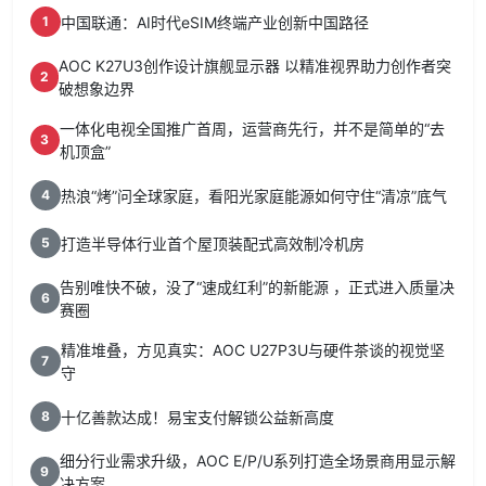
中国联通：AI时代eSIM终端产业创新中国路径
1
AOC K27U3创作设计旗舰显示器 以精准视界助力创作者突
2
破想象边界
一体化电视全国推广首周，运营商先行，并不是简单的“去
3
机顶盒”
热浪“烤”问全球家庭，看阳光家庭能源如何守住“清凉”底气
4
打造半导体行业首个屋顶装配式高效制冷机房
5
告别唯快不破，没了“速成红利”的新能源 ，正式进入质量决
6
赛圈
精准堆叠，方见真实：AOC U27P3U与硬件茶谈的视觉坚
7
守
十亿善款达成！易宝支付解锁公益新高度
8
细分行业需求升级，AOC E/P/U系列打造全场景商用显示解
9
决方案