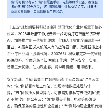
留”的可信公有云："端"侧覆盖手机、电脑等终端设备，确保服
务的便捷性和全覆盖；"库"侧则构建企业私有知识库，对接行
业高质量数据，实现数据资产的沉淀。
“十五五”规划纲要将科技创新引领现代化产业体系置于核心
位置，2026年政府工作报告进一步明确打造智能经济新形
态、加快推广新一代智能终端。伴随人工智能全面赋能千行
百业，AI服务正迎来前所未有的战略窗口期。数据智能上市
企业每日互动（股票代码：300766）积极锚定新一代智能
终端战略，全面升级个知·智能工作站，凭借安全、实用、
普惠三大优势，助力政企客户将AI用得起、用得起来。
安全筑基。个知·智能工作站创新采用“云边端库”混合云架
构："边"侧部署本地工作站，实现本地数据处理与计
算；"云"侧依托大模型算力，可按需对接私有云或数据“流
而不留”的可信公有云："端"侧覆盖手机、电脑等终端设
备，确保服务的便捷性和全覆盖；"库"侧则构建企业私有知