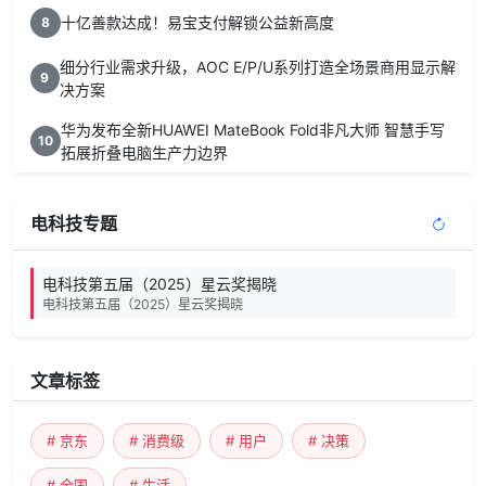
十亿善款达成！易宝支付解锁公益新高度
8
细分行业需求升级，AOC E/P/U系列打造全场景商用显示解
9
决方案
华为发布全新HUAWEI MateBook Fold非凡大师 智慧手写
10
拓展折叠电脑生产力边界
电科技专题
电科技第五届（2025）星云奖揭晓
电科技第五届（2025）星云奖揭晓
文章标签
# 京东
# 消费级
# 用户
# 决策
# 全国
# 生活