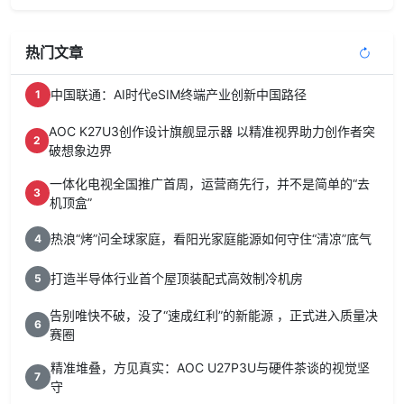
热门文章
中国联通：AI时代eSIM终端产业创新中国路径
1
AOC K27U3创作设计旗舰显示器 以精准视界助力创作者突
2
破想象边界
一体化电视全国推广首周，运营商先行，并不是简单的“去
3
机顶盒”
热浪“烤”问全球家庭，看阳光家庭能源如何守住“清凉”底气
4
打造半导体行业首个屋顶装配式高效制冷机房
5
告别唯快不破，没了“速成红利”的新能源 ，正式进入质量决
6
赛圈
精准堆叠，方见真实：AOC U27P3U与硬件茶谈的视觉坚
7
守