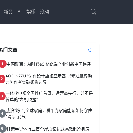
新品
AI
娱乐
滚动
热门文章
中国联通：AI时代eSIM终端产业创新中国路径
1
AOC K27U3创作设计旗舰显示器 以精准视界助
2
力创作者突破想象边界
一体化电视全国推广首周，运营商先行，并不是
3
简单的“去机顶盒”
热浪“烤”问全球家庭，看阳光家庭能源如何守住
4
“清凉”底气
打造半导体行业首个屋顶装配式高效制冷机房
5