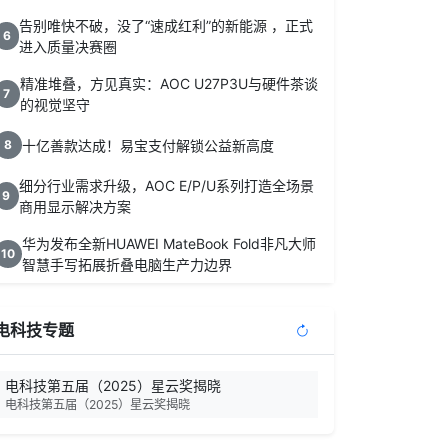
告别唯快不破，没了“速成红利”的新能源 ，正式
6
进入质量决赛圈
精准堆叠，方见真实：AOC U27P3U与硬件茶谈
7
的视觉坚守
十亿善款达成！易宝支付解锁公益新高度
8
细分行业需求升级，AOC E/P/U系列打造全场景
9
商用显示解决方案
华为发布全新HUAWEI MateBook Fold非凡大师
10
智慧手写拓展折叠电脑生产力边界
电科技专题
电科技第五届（2025）星云奖揭晓
电科技第五届（2025）星云奖揭晓