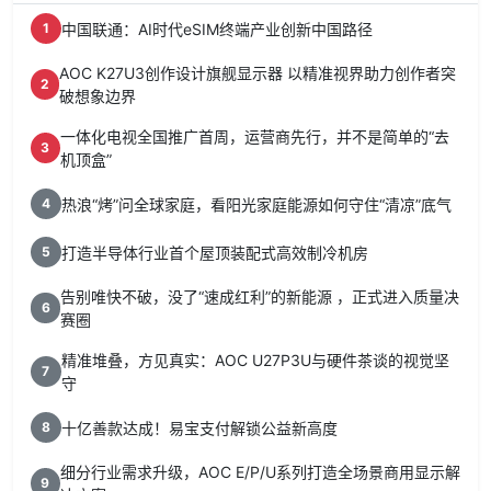
中国联通：AI时代eSIM终端产业创新中国路径
1
AOC K27U3创作设计旗舰显示器 以精准视界助力创作者突
2
破想象边界
一体化电视全国推广首周，运营商先行，并不是简单的“去
3
机顶盒”
热浪“烤”问全球家庭，看阳光家庭能源如何守住“清凉”底气
4
打造半导体行业首个屋顶装配式高效制冷机房
5
告别唯快不破，没了“速成红利”的新能源 ，正式进入质量决
6
赛圈
精准堆叠，方见真实：AOC U27P3U与硬件茶谈的视觉坚
7
守
十亿善款达成！易宝支付解锁公益新高度
8
细分行业需求升级，AOC E/P/U系列打造全场景商用显示解
9