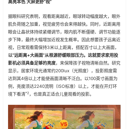
高亮本色 大屏更舒“视”
据眼科研究表明，观看距离越近，眼球转动幅度越大，眼外
肌负荷随之加重，视觉疲劳也会来得越快。同时，近距离用
眼会让晶状体持续紧绷调节，眼内肌不断僵硬、调节功能逐
步下降，最终大幅增加近视发生概率。因此想要孩子远离近
视，日常观看需保持3米以上距离，搭配百寸以上大画面，
以“远距离+大画面”从根源舒缓眼部压力。这就要求家用投
影机必须具备足够的亮度
，来保障孩子视物清晰自然。研究
显示，居家环境光通常约200lux（光照度），投影照度需
达到其4倍以上才能使画面清晰不泛白。以100英寸画面为
例，亮度须达2240流明（ISO标准）以上，才能在开灯环
*2
境下看清
，也是真正适合儿童观看的投影。