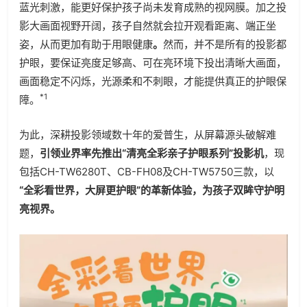
蓝光刺激，能更好保护孩子尚未发育成熟的视网膜。加之投
影大画面视野开阔，孩子自然就会拉开观看距离、端正坐
姿，从而更加有助于用眼健康
。
然而，并不是所有的投影都
护眼，要保证亮度足够高、可在亮环境下投出清晰大画面，
画面稳定不闪烁，光源柔和不刺眼，才能提供真正的护眼保
*1
障。
为此，深耕投影领域数十年的爱普生，从屏幕源头破解难
题，
引领业界率先推出“清亮全彩亲子护眼系列”投影机
，现
包括CH-TW6280T、CB-FH08及CH-TW5750三款，以
“全彩看世界，大屏更护眼”的革新体验，为孩子双眸守护明
亮视界。