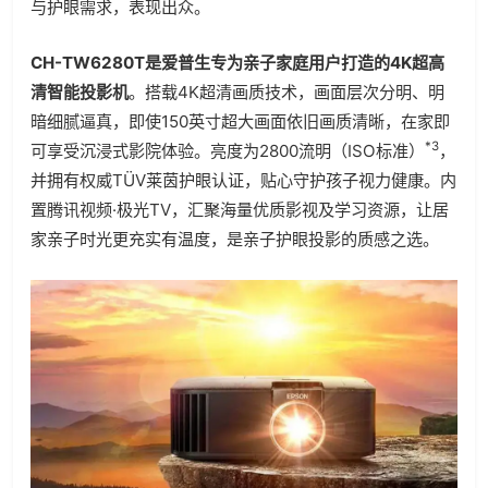
与护眼需求，表现出众。
CH-TW6280T是爱普生专为亲子家庭用户打造的4K超高
清智能投影机
。搭载4K超清画质技术，画面层次分明、明
暗细腻逼真，即使150英寸超大画面依旧画质清晰，在家即
*3
可享受沉浸式影院体验。亮度为2800流明（ISO标准）
，
并拥有权威TÜV莱茵护眼认证，贴心守护孩子视力健康。内
置腾讯视频·极光TV，汇聚海量优质影视及学习资源，让居
家亲子时光更充实有温度，是亲子护眼投影的质感之选。