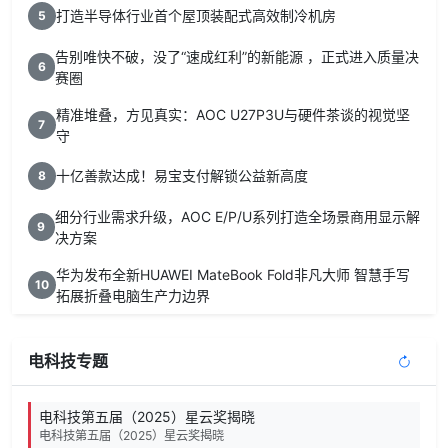
打造半导体行业首个屋顶装配式高效制冷机房
5
告别唯快不破，没了“速成红利”的新能源 ，正式进入质量决
6
赛圈
精准堆叠，方见真实：AOC U27P3U与硬件茶谈的视觉坚
7
守
十亿善款达成！易宝支付解锁公益新高度
8
细分行业需求升级，AOC E/P/U系列打造全场景商用显示解
9
决方案
华为发布全新HUAWEI MateBook Fold非凡大师 智慧手写
10
拓展折叠电脑生产力边界
电科技专题
电科技第五届（2025）星云奖揭晓
电科技第五届（2025）星云奖揭晓