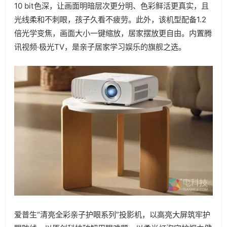
10 bit色深，让画面明暗层次更分明、色彩鲜活更真实，且
光线柔和不刺眼，孩子久看不疲劳。此外，该机型配备1.2
倍光学变焦，画面大小一键缩放，居家摆放更自由。内置腾
讯视频·极光TV，是亲子居家学习娱乐的旗舰之选。
爱普生“清亮全彩亲子护眼系列”投影机，以高亮大屏筑牢护