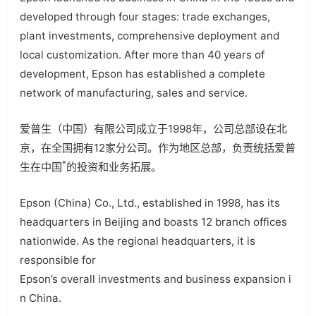
developed through four stages: trade exchanges,
plant investments, comprehensive deployment and
local customization. After more than 40 years of
development, Epson has established a complete
network of manufacturing, sales and service.
爱普生（中国）有限公司成立于1998年，公司总部设在北
京，在全国拥有12家分公司。作为地区总部，负责统括爱普
*
生在中国
的投资和业务拓展。
Epson (China) Co., Ltd., established in 1998, has its
headquarters in Beijing and boasts 12 branch offices
nationwide. As the regional headquarters, it is
responsible for
Epson’s overall investments and business expansion i
n China.