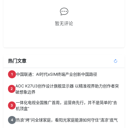
暂无评论
热门文章
中国联通：AI时代eSIM终端产业创新中国路径
1
AOC K27U3创作设计旗舰显示器 以精准视界助力创作者突
2
破想象边界
一体化电视全国推广首周，运营商先行，并不是简单的“去
3
机顶盒”
热浪“烤”问全球家庭，看阳光家庭能源如何守住“清凉”底气
4