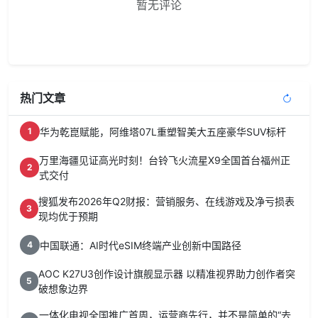
暂无评论
热门文章
华为乾崑赋能，阿维塔07L重塑智美大五座豪华SUV标杆
1
万里海疆见证高光时刻！台铃飞火流星X9全国首台福州正
2
式交付
搜狐发布2026年Q2财报：营销服务、在线游戏及净亏损表
3
现均优于预期
中国联通：AI时代eSIM终端产业创新中国路径
4
AOC K27U3创作设计旗舰显示器 以精准视界助力创作者突
5
破想象边界
一体化电视全国推广首周，运营商先行，并不是简单的“去