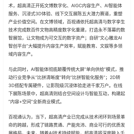
术，超高清正开拓文博数字化、AIGC内容生产、AI智能体
服务、沉浸式3D体验、线下交互展陈五大潜力赛道，重塑
产业价值空间。在文博领域，百视通依托超高清与数字孪生
技术完成数百件文物高精度数字化重建，打造永不落幕的数
智展馆，让文物成为可交互的数字资产；自研“文心雕龙AI
智创平台”大幅提升内容生产效率，赋能教育、文娱等多领
域内容生产。
与此同时，AI智能体彻底颠覆传统大屏“单向供给”模式，推
动行业竞争从“比拼清晰度”转向“比拼智能化服务”；2D转
3D搭配专属硬件，让影院级沉浸体验走进千家万户。在线
下展陈场景中，超高清则结合空间设计与智能互动，构建起
“内容+空间”全新商业模式。
百视通认为，当下，超高清产业已完成从技术闭环到场景革
命的跨越，形成了链路贯通、产能充沛、商业可行的优质发
展格局。未来，随着AI技术持续赋能，超高清将深度融入千