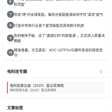
6
机顶盒”
热浪“烤”问全球家庭，看阳光家庭能源如何守住“清凉”底气
7
打造半导体行业首个屋顶装配式高效制冷机房
8
告别唯快不破，没了“速成红利”的新能源 ，正式进入质量决
9
赛圈
精准堆叠，方见真实：AOC U27P3U与硬件茶谈的视觉坚
10
守
电科技专题
电科技第五届（2025）星云奖揭晓
电科技第五届（2025）星云奖揭晓
文章标签