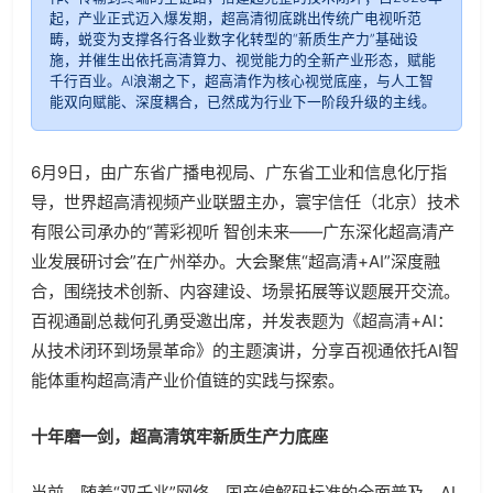
起，产业正式迈入爆发期，超高清彻底跳出传统广电视听范
畴，蜕变为支撑各行各业数字化转型的“新质生产力”基础设
施，并催生出依托高清算力、视觉能力的全新产业形态，赋能
千行百业。AI浪潮之下，超高清作为核心视觉底座，与人工智
能双向赋能、深度耦合，已然成为行业下一阶段升级的主线。
6月9日，由广东省广播电视局、广东省工业和信息化厅指
导，世界超高清视频产业联盟主办，寰宇信任（北京）技术
有限公司承办的“菁彩视听 智创未来——广东深化超高清产
业发展研讨会”在广州举办。大会聚焦“超高清+AI”深度融
合，围绕技术创新、内容建设、场景拓展等议题展开交流。
百视通副总裁何孔勇受邀出席，并发表题为《超高清+AI：
从技术闭环到场景革命》的主题演讲，分享百视通依托AI智
能体重构超高清产业价值链的实践与探索。
十年磨一剑，超高清筑牢新质生产力底座
当前，随着“双千兆”网络、国产编解码标准的全面普及，AI