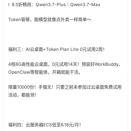
l
8.5
折畅用：
Qwen3.7-Plus
｜
Qwen3.7-Max
Token
管够，跑模型就像点外卖一样简单～
福利三：
AI
云桌面
+Token Plan Lite 0
元试用
2
周！
4
核
8G
高性能云桌面，
0
元试用
14
天！预装好
WorkBuddy
、
OpenClaw
等智能体，开箱就能干活。
限量
10000
份！手慢无！只要之前未参加过云桌面免费试用
活动，都能领！
福利四：云服务器
ECS
低至
6.18
元
/
月！