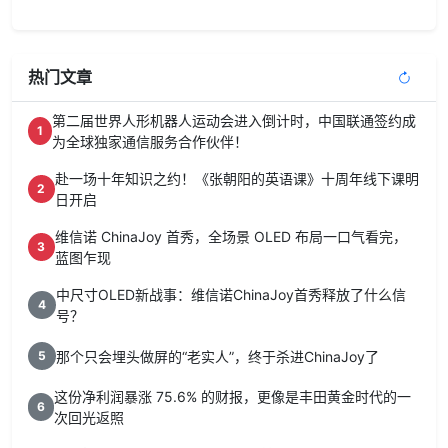
热门文章
第二届世界人形机器人运动会进入倒计时，中国联通签约成
1
为全球独家通信服务合作伙伴！
赴一场十年知识之约！《张朝阳的英语课》十周年线下课明
2
日开启
维信诺 ChinaJoy 首秀，全场景 OLED 布局一口气看完，
3
蓝图乍现
中尺寸OLED新战事：维信诺ChinaJoy首秀释放了什么信
4
号？
那个只会埋头做屏的“老实人”，终于杀进ChinaJoy了
5
这份净利润暴涨 75.6% 的财报，更像是丰田黄金时代的一
6
次回光返照