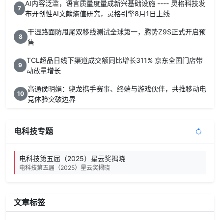
AI内容泛滥，语言质量度量成新兴基础设施 ---- 灵格科技发
7
布开创性AI文献熵值研究，灵格引擎8月1日上线
干湿路面防甩尾双移线测试全球第一，腾势Z9S正式开启预
8
售
TCL超品日线下渠道成交额同比增长311% 京东全国门店带
9
动放量增长
高通侯明娟：骁龙携手赛事、终端与游戏伙伴，共推移动电
10
竞体验突破边界
电科技专题
电科技第五届（2025）星云奖揭晓
电科技第五届（2025）星云奖揭晓
文章标签