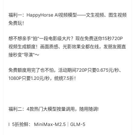
福利一：
HappyHorse AI
视频模型——文生视频、图生视频
免费玩！
想不想亲手
"
拍
"
一段电影级大片？现在免费送你
15
秒
720P
视频生成额度！画面质感、光影效果全都在线，发朋友圈直
接秒变
"
导演
"
～
免费额度用完了也不怕，活动期间
720P
只要
0.675
元
/
秒、
1080P
只要
1.20
元
/
秒，统统
7.5
折！
福利二：
4
款热门大模型按量调用，随用随调
!
l
5
折抢鲜：
MiniMax-M2.5
｜
GLM-5