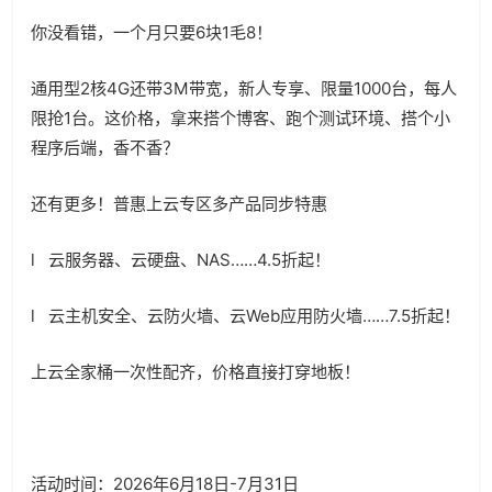
你没看错，一个月只要
6
块
1
毛
8
！
通用型
2
核
4G
还带
3M
带宽，新人专享、限量
1000
台，每人
限抢
1
台。这价格，拿来搭个博客、跑个测试环境、搭个小
程序后端，香不香？
还有更多！普惠上云专区多产品同步特惠
l
云服务器、云硬盘、
NAS
……
4.5
折起！
l
云主机安全、云防火墙、云
Web
应用防火墙……
7.5
折起！
上云全家桶一次性配齐，价格直接打穿地板！
活动时间：
2026
年
6
月
18
日
-7
月
31
日