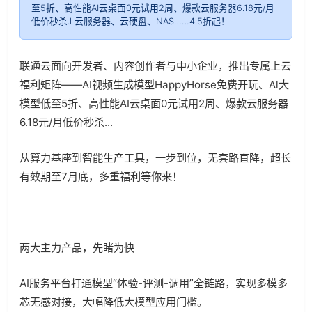
至5折、高性能AI云桌面0元试用2周、爆款云服务器6.18元/月
低价秒杀.l 云服务器、云硬盘、NAS……4.5折起！
联通云面向开发者、内容创作者与中小企业，推出专属上云
福利矩阵——
AI
视频生成模型
HappyHorse
免费开玩、
Al
大
模型低至
5
折、高性能
AI
云桌面
0
元试用
2
周、爆款云服务器
6.18
元
/
月低价秒杀
...
从算力基座到智能生产工具，一步到位，无套路直降，超长
有效期至
7
月底，多重福利等你来！
两大主力产品，先睹为快
AI
服务平台打通模型“体验
-
评测
-
调用”全链路，实现多模多
芯无感对接，大幅降低大模型应用门槛。