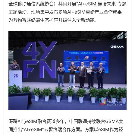
全球移动通信系统协会）共同开展“
AI+eSIM
连接未来”专题
主题活动，现场集中发布多项
AI+eSIM
重磅产业合作成果，
为万物智联终端生态扩容升级注入全新动能。
深耕
AI
与
eSIM
融合赛道多年，中国联通持续联合
GSMA
共
同推出“
AI+eSIM
”云智终端合作方案。方案以
eSIM
作为轻