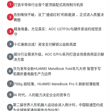
打造半导体行业首个屋顶装配式高效制冷机房
1
告别唯快不破，没了“速成红利”的新能源 ，正式进入质量决
2
赛圈
精准堆叠，方见真实：AOC U27P3U与硬件茶谈的视觉坚
3
守
十亿善款达成！易宝支付解锁公益新高度
4
细分行业需求升级，AOC E/P/U系列打造全场景商用显示解
5
决方案
华为发布全新HUAWEI MateBook Fold非凡大师 智慧手写
6
拓展折叠电脑生产力边界
798g 超轻薄，HUAWEI MateBook Pro S 刷新轻薄极限
7
AI 时代，人的能力决定企业的竞争力
8
第二届世界人形机器人运动会进入倒计时，中国联通签约成
9
为全球独家通信服务合作伙伴！