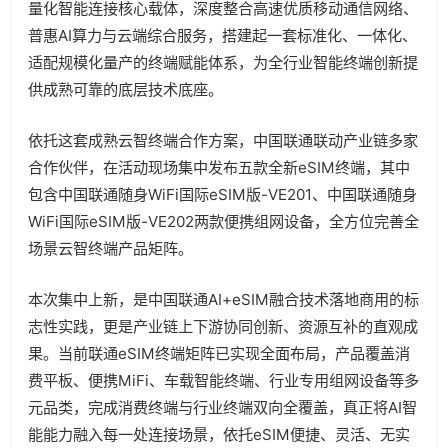
量化智能连接核心载体，深度整合高速优质移动通信网络、
普惠
AI
算力与云端综合服务，搭建起一套标准化、一体化、
适配规模化量产的终端赋能体系，为全行业智能终端创新提
供成熟可靠的底层技术底座。
依托这套成熟云智终端合作方案，中国联通联动产业链多家
合作伙伴，在活动现场集中发布五款全新
eSIM
终端，其中
包含中国联通随身
WiFi
国际
eSIM
版
-VE201
、中国联通随身
WiFi
国际
eSIM
版
-VE202
两款便携组网设备，全方位完善全
场景云智终端产品矩阵。
本次集中上新，是中国联通
AI+eSIM
融合技术落地商用的标
志性实践，更是产业链上下游协同创新、资源互补的直观成
果。当前联通
eSIM
终端矩阵已实现全面布局，产品覆盖消
费平板、便携
MiFi
、车载智能终端、行业专用组网设备等多
元品类，完成消费终端与行业终端双向全覆盖，真正将
AI
智
能能力融入每一处连接场景，依托
eSIM
便捷、灵活、无实