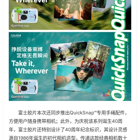
富士胶片本次还同步推出QuickSnap™专用手绳配件，
方便用户随身携带相机；此外，为庆祝该系列诞生40周
年，富士胶片还特别设计了40周年纪念标识，其设计灵感
源自1986年诞生的初代相机造型，传递这款经典相机数十