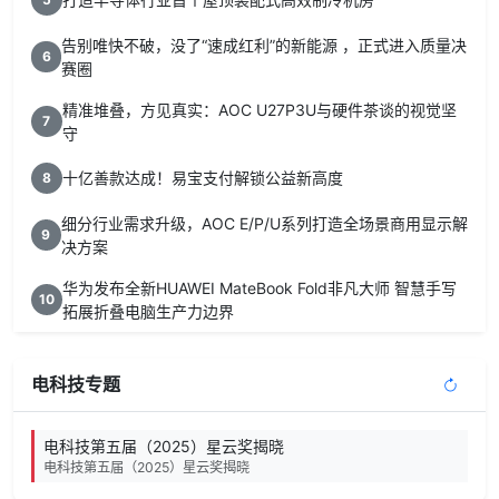
告别唯快不破，没了“速成红利”的新能源 ，正式进入质量决
6
赛圈
精准堆叠，方见真实：AOC U27P3U与硬件茶谈的视觉坚
7
守
十亿善款达成！易宝支付解锁公益新高度
8
细分行业需求升级，AOC E/P/U系列打造全场景商用显示解
9
决方案
华为发布全新HUAWEI MateBook Fold非凡大师 智慧手写
10
拓展折叠电脑生产力边界
电科技专题
电科技第五届（2025）星云奖揭晓
电科技第五届（2025）星云奖揭晓