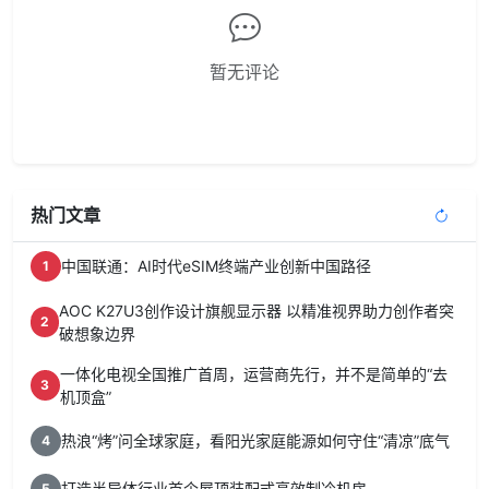
暂无评论
热门文章
中国联通：AI时代eSIM终端产业创新中国路径
1
AOC K27U3创作设计旗舰显示器 以精准视界助力创作者突
2
破想象边界
一体化电视全国推广首周，运营商先行，并不是简单的“去
3
机顶盒”
热浪“烤”问全球家庭，看阳光家庭能源如何守住“清凉”底气
4
打造半导体行业首个屋顶装配式高效制冷机房
5