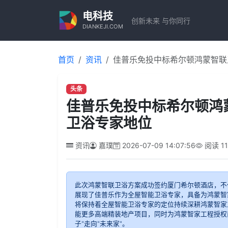
电科技
创新未来 与你同行
DIANKEJI.COM
首页
资讯
佳普乐免投中标希尔顿鸿蒙智联
头条
佳普乐免投中标希尔顿鸿
卫浴专家地位
资讯
嘉璞
2026-07-09 14:07:56
阅读
1
此次鸿蒙智联卫浴方案成功签约厦门希尔顿酒店，不
展现了佳普乐作为全屋智能卫浴专家，具备为鸿蒙智
将保持着全屋智能卫浴专家的定位持续深耕鸿蒙智家
能更多高端精装地产项目，同时为鸿蒙智家工程授权
子"走向"未来家"。