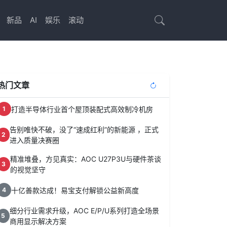
新品
AI
娱乐
滚动
热门文章
打造半导体行业首个屋顶装配式高效制冷机房
1
告别唯快不破，没了“速成红利”的新能源 ，正式
2
进入质量决赛圈
精准堆叠，方见真实：AOC U27P3U与硬件茶谈
3
的视觉坚守
十亿善款达成！易宝支付解锁公益新高度
4
细分行业需求升级，AOC E/P/U系列打造全场景
5
商用显示解决方案