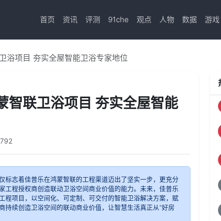
首页
资讯
评测
91che
观点
人物
数据
游戏
卫浴项目 夯实全屋智能卫浴专家地位
蒙智联卫浴项目 夯实全屋智能
1792
仅标志着佳普乐在鸿蒙智联的工程渠道迈出了坚实一步，更充分
家工程授权商创造联动卫浴空间商业价值的能力。未来，佳普乐
工程项目，以空间化、可定制、可交付的智能卫浴解决方案，赋
商持续创造卫浴空间的联动商业价值，让智慧生活真正从"好房