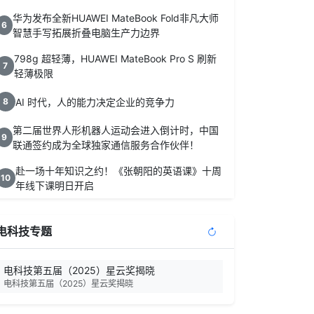
华为发布全新HUAWEI MateBook Fold非凡大师
6
智慧手写拓展折叠电脑生产力边界
798g 超轻薄，HUAWEI MateBook Pro S 刷新
7
轻薄极限
AI 时代，人的能力决定企业的竞争力
8
第二届世界人形机器人运动会进入倒计时，中国
9
联通签约成为全球独家通信服务合作伙伴！
赴一场十年知识之约！《张朝阳的英语课》十周
10
年线下课明日开启
电科技专题
电科技第五届（2025）星云奖揭晓
电科技第五届（2025）星云奖揭晓