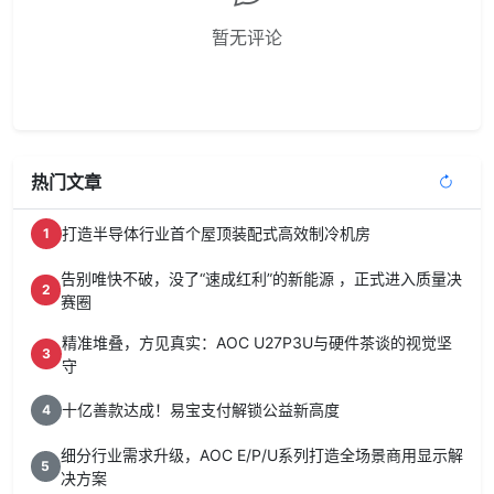
暂无评论
热门文章
打造半导体行业首个屋顶装配式高效制冷机房
1
告别唯快不破，没了“速成红利”的新能源 ，正式进入质量决
2
赛圈
精准堆叠，方见真实：AOC U27P3U与硬件茶谈的视觉坚
3
守
十亿善款达成！易宝支付解锁公益新高度
4
细分行业需求升级，AOC E/P/U系列打造全场景商用显示解
5
决方案