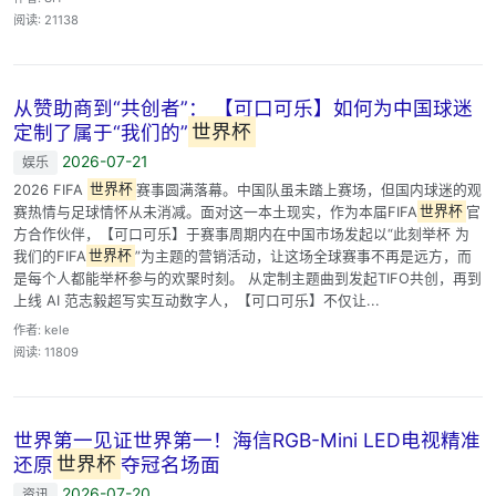
阅读: 21138
从赞助商到“共创者”： 【可口可乐】如何为中国球迷
定制了属于“我们的”
世界杯
2026-07-21
娱乐
2026 FIFA
世界杯
赛事圆满落幕。中国队虽未踏上赛场，但国内球迷的观
赛热情与足球情怀从未消减。面对这一本土现实，作为本届FIFA
世界杯
官
方合作伙伴，【可口可乐】于赛事周期内在中国市场发起以“此刻举杯 为
我们的FIFA
世界杯
”为主题的营销活动，让这场全球赛事不再是远方，而
是每个人都能举杯参与的欢聚时刻。 从定制主题曲到发起TIFO共创，再到
上线 AI 范志毅超写实互动数字人，【可口可乐】不仅让...
作者: kele
阅读: 11809
世界第一见证世界第一！海信RGB-Mini LED电视精准
还原
世界杯
夺冠名场面
2026-07-20
资讯