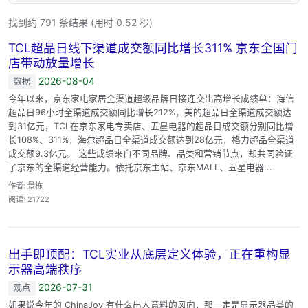
找到约 791 条结果 (用时 0.52 秒)
TCL超品日线下渠道成交额同比增长311% 京东全国门
店带动放量增长
2026-08-04
数据
今年以来，京东家电家居全渠道超级品牌日接连交出高增长成绩单：海信
超品日96小时全渠道成交额同比增长212%，美的超品日全渠道成交额达
到31亿元，TCL在京东家电专卖店、五星电器的超品日成交额分别同比增
长108%、311%，海尔超品日全渠道成交额达到28亿元，格力超品全渠道
成交额9.3亿元。 这些成绩来自不同品牌、品类和营销节点，却共同验证
了京东的全渠道经营能力。依托京东主站、京东MALL、五星电器...
作者: 景栋
阅读: 21722
出手即顶配：TCL实业从底层定义体验，正在重构显
示器高端秩序
2026-07-31
观点
如果说今年的 ChinaJoy 有什么出人意料的风向，那一定是显示器品类的