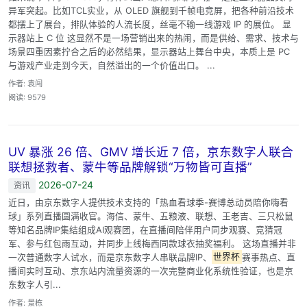
异军突起。比如TCL实业，从 OLED 旗舰到千帧电竞屏，把各种前沿技术
都摆上了展台，排队体验的人流长度，丝毫不输一线游戏 IP 的展位。 显
示器站上 C 位 这显然不是一场营销出来的热闹，而是供给、需求、技术与
场景四重因素拧合之后的必然结果，显示器站上舞台中央，本质上是 PC
与游戏产业走到今天，自然溢出的一个价值出口。 ...
作者: 袁闯
阅读: 9579
UV 暴涨 26 倍、GMV 增长近 7 倍，京东数字人联合
联想拯救者、蒙牛等品牌解锁“万物皆可直播”
2026-07-24
资讯
近日，由京东数字人提供技术支持的「热血看球季-赛博总动员陪你嗨看
球」系列直播圆满收官。海信、蒙牛、五粮液、联想、王老吉、三只松鼠
等知名品牌IP集结组成AI观赛团，在直播间陪伴用户同步观赛、竞猜冠
军、参与红包雨互动，并同步上线梅西同款球衣抽奖福利。 这场直播并非
一次普通数字人试水，而是京东数字人串联品牌IP、
世界杯
赛事热点、直
播间实时互动、京东站内流量资源的一次完整商业化系统性验证，也是京
东数字人引...
作者: 景栋