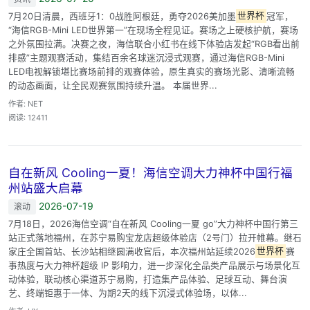
7月20日清晨，西班牙1：0战胜阿根廷，勇夺2026美加墨
世界杯
冠军，
“海信RGB-Mini LED世界第一”在现场全程见证。赛场之上硬核护航，赛场
之外氛围拉满。决赛之夜，海信联合小红书在线下体验店发起“RGB看出前
排感”主题观赛活动，集结百余名球迷沉浸式观赛，通过海信RGB-Mini
LED电视解锁堪比赛场前排的观赛体验，原生真实的赛场光影、清晰流畅
的动态画面，让全民观赛氛围持续升温。 本届世界...
作者: NET
阅读: 12411
自在新风 Cooling一夏！海信空调大力神杯中国行福
州站盛大启幕
2026-07-19
滚动
7月18日，2026海信空调“自在新风 Cooling一夏 go”大力神杯中国行第三
站正式落地福州，在苏宁易购宝龙店超级体验店（2号门）拉开帷幕。继石
家庄全国首站、长沙站相继圆满收官后，本次福州站延续2026
世界杯
赛
事热度与大力神杯超级 IP 影响力，进一步深化全品类产品展示与场景化互
动体验，联动核心渠道苏宁易购，打造集产品体验、足球互动、舞台演
艺、终端钜惠于一体、为期2天的线下沉浸式体验场，以体...