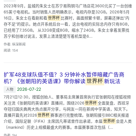
2023年9月，盐城的朱女士在苏宁易购铜马广场店花3600元买了一台创维
65英寸电视机。当时销售人员明确表示，电视内存是32GB。2026年5月
16日，朱女士在看剧和看
世界杯
比赛时，画面频繁卡顿，屏幕还弹出“内
存不足”的提示。她点开系统后台一看，这台电视的实际总内存只有8GB，
已经用了7.35GB。 从32GB变成8GB，缩水了24GB。朱女士拿着发票找
苏宁和创维讨说法，发票上清清楚楚写着机型是6...
作者: 纵深新闻
阅读: 154
扩军48支球队值不值？3 分钟补水暂停暗藏广告商
机？《张朝阳的英语课》带你解读
世界杯
新玩法
2026-07-22
人物
7月21日12:30，搜狐创始人、董事局主席兼首席执行官张朝阳在搜狐视频
关注流《张朝阳的英语课》直播间，围绕2026
世界杯
全面复盘、西班牙
夺冠归国庆典两大热点展开分享，与网友一同在新闻中学英语，知天下。
直播开篇先对2026
世界杯
赛事进行完整梳理。张朝阳援引BBC相关报道
介绍，国际足联（FIFA）主席因凡蒂诺曾作出承诺，本届
世界杯
会是人类
（mankind）历史上规模最盛大的赛事。本届赛事首次包括（...
作者: SH