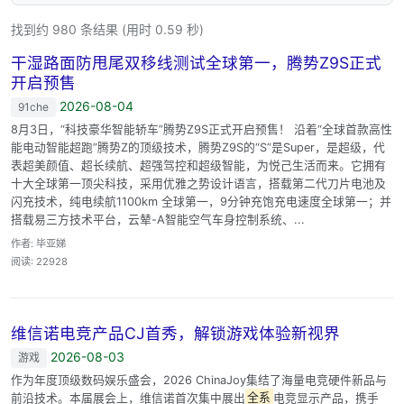
找到约 980 条结果 (用时 0.59 秒)
干湿路面防甩尾双移线测试全球第一，腾势Z9S正式
开启预售
2026-08-04
91che
8月3日，“科技豪华智能轿车”腾势Z9S正式开启预售！ 沿着“全球首款高性
能电动智能超跑”腾势Z的顶级技术，腾势Z9S的“S”是Super，是超级，代
表超美颜值、超长续航、超强驾控和超级智能，为悦己生活而来。它拥有
十大全球第一顶尖科技，采用优雅之势设计语言，搭载第二代刀片电池及
闪充技术，纯电续航1100km 全球第一，9分钟充饱充电速度全球第一；并
搭载易三方技术平台，云辇-A智能空气车身控制系统、...
作者: 毕亚娣
阅读: 22928
维信诺电竞产品CJ首秀，解锁游戏体验新视界
2026-08-03
游戏
作为年度顶级数码娱乐盛会，2026 ChinaJoy集结了海量电竞硬件新品与
前沿技术。本届展会上，维信诺首次集中展出
全系
电竞显示产品，携手