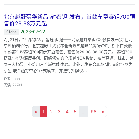
北京越野豪华新品牌“泰钽”发布，首款车型泰钽700预
售价29.98万元起
2026-07-22
91che
7月21日，“世界‘泰’大，皆是‘钽’途——北京越野泰钽700预售发布会”在北
京雁栖湖举行。北京越野正式发布全新豪华越野品牌“泰钽”，旗下首款豪
华越野SUV泰钽700同步开启预售，预售价29.98-38.98万元。 泰钽700
搭载与华为深度共创、同级领先的全场景NOA系统，覆盖高速、城市、越
野三大场景，带给用户全域智能体验。此外，发布会现场“北京越野×华为
引望 联合越野中心”正式成立，并进行挂牌仪...
作者: titan
阅读: 22741
«
1
2
3
4
5
...
98
»