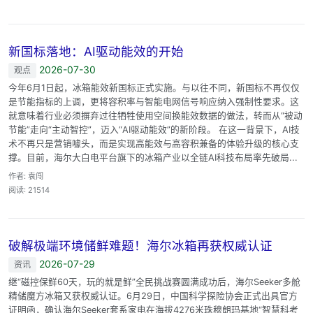
新国标落地：AI驱动能效的开始
2026-07-30
观点
今年6月1日起，冰箱能效新国标正式实施。与以往不同，新国标不再仅仅
是节能指标的上调，更将容积率与智能电网信号响应纳入强制性要求。这
就意味着行业必须摒弃过往牺牲使用空间换能效数据的做法，转而从“被动
节能”走向“主动智控”，迈入“AI驱动能效”的新阶段。 在这一背景下，AI技
术不再只是营销噱头，而是实现高能效与高容积兼备的体验升级的核心支
撑。目前，海尔大白电平台旗下的冰箱产业以全链AI科技布局率先破局...
作者: 袁闯
阅读: 21514
破解极端环境储鲜难题！海尔冰箱再获权威认证
2026-07-29
资讯
继“磁控保鲜60天，玩的就是鲜”全民挑战赛圆满成功后，海尔Seeker多舱
精储魔方冰箱又获权威认证。6月29日，中国科学探险协会正式出具官方
证明函，确认海尔Seeker套系家电在海拔4276米珠穆朗玛基地“智慧科考