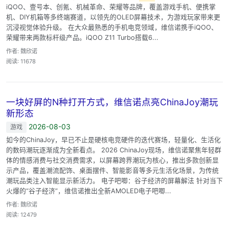
iQOO、壹号本、创氪、机械革命、荣耀等品牌，覆盖游戏手机、便携掌
机、DIY机箱等多终端赛道，以领先的OLED屏幕技术，为游戏玩家带来更
沉浸视觉体验升级。 在大众最熟悉的手机电竞领域，维信诺携手iQOO、
荣耀带来两款标杆级产品。iQOO Z11 Turbo搭载6...
作者: 魏欣诺
阅读: 11678
一块好屏的N种打开方式，维信诺点亮ChinaJoy潮玩
新形态
2026-08-03
游戏
如今的ChinaJoy，早已不止是硬核电竞硬件的迭代赛场，轻量化、生活化
的数码潮玩逐渐成为全新看点。 2026 ChinaJoy现场，维信诺聚焦年轻群
体的情感消费与社交消费需求，以屏幕跨界潮玩为核心，推出多款创新显
示产品，覆盖潮流配饰、桌面摆件、智能影音等多元生活化场景，为传统
潮玩品类注入智能显示新活力。 电子吧唧：谷子经济的屏幕解法 针对当下
火爆的“谷子经济”，维信诺推出全新AMOLED电子吧唧...
作者: 魏欣诺
阅读: 12479