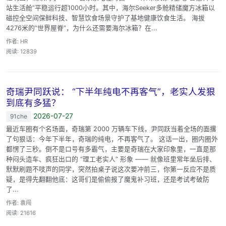
站生活舱”平稳运行超1000小时。其中，海尔Seeker多舱精储魔方冰箱以
磁控全空间保鲜科技、智慧饮食场景守护了基地健康饮食生活。 海拔
4276米的“世界屋脊”，为什么还需要海尔冰箱？在...
作者: HR
阅读: 12839
奇瑞尹同跃说： “下半年纯电不再客气”，老实人发狠
到底有多猛？
2026-07-27
91che
最近车圈有个名场面，奇瑞第 2000 万辆车下线，尹同跃当着全场的面撂
了句狠话：今年下半年，奇瑞的纯电，不再客气了。 这话一出，圈内圈外
都愣了三秒。倒不是口号有多霸气，主要是奇瑞在大家印象里，一直是那
种闷头造车、疯狂出口的 “理工老实人” 形象 —— 就像班里常年坐后排、
默默刷题不吱声的同学，突然拍桌子说这次要冲前三，你第一反应不是质
疑，是得先翻翻他底：这哥们是偷偷报了魔鬼补习班，还是考试考破防
了...
作者: 袁闯
阅读: 21616