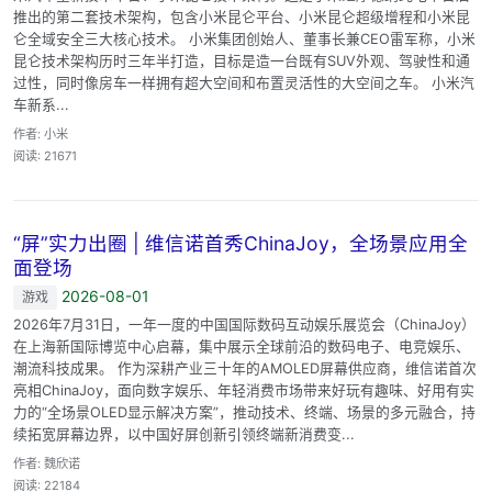
推出的第二套技术架构，包含小米昆仑平台、小米昆仑超级增程和小米昆
仑全域安全三大核心技术。 小米集团创始人、董事长兼CEO雷军称，小米
昆仑技术架构历时三年半打造，目标是造一台既有SUV外观、驾驶性和通
过性，同时像房车一样拥有超大空间和布置灵活性的大空间之车。 小米汽
车新系...
作者: 小米
阅读: 21671
“屏”实力出圈 | 维信诺首秀ChinaJoy，全场景应用全
面登场
2026-08-01
游戏
2026年7月31日，一年一度的中国国际数码互动娱乐展览会（ChinaJoy）
在上海新国际博览中心启幕，集中展示全球前沿的数码电子、电竞娱乐、
潮流科技成果。 作为深耕产业三十年的AMOLED屏幕供应商，维信诺首次
亮相ChinaJoy，面向数字娱乐、年轻消费市场带来好玩有趣味、好用有实
力的“全场景OLED显示解决方案”，推动技术、终端、场景的多元融合，持
续拓宽屏幕边界，以中国好屏创新引领终端新消费变...
作者: 魏欣诺
阅读: 22184