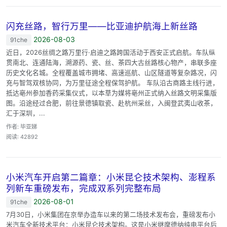
闪充丝路，智行万里——比亚迪护航海上新丝路
2026-08-03
91che
近日，2026丝绸之路万里行·启迪之路跨国活动于西安正式启航。车队纵
贯南北、连通陆海，溯源药、瓷、丝、茶四大古丝路核心物产，串联多座
历史文化名城。全程覆盖城市拥堵、高速巡航、山区隧道等复杂路况，闪
充与智驾双核协同，为万里征途全程保驾护航。 车队沿古商路主线行进，
抵达亳州参加香药采集仪式，以本草为媒将亳州正式纳入丝路文明采集版
图。沿途经过合肥，前往景德镇取瓷、赴杭州采丝，入闽登武夷山收茶，
汇于深圳，...
作者: 毕亚娣
阅读: 42892
小米汽车开启第二篇章：小米昆仑技术架构、澎程系
列新车重磅发布，完成双系列完整布局
2026-08-01
91che
7月30日，小米集团在京举办造车以来的第二场技术发布会，重磅发布小
米汽车全新技术平台：小米昆仑技术架构。这是小米继摩德纳纯电平台后