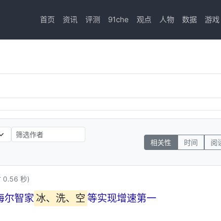
首页
资讯
评测
91che
观点
人物
数据
游戏
相关性
时间
阅
0.56 秒)
：海尔智家
冰、洗、空
等实现增速第一