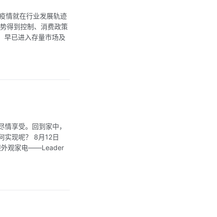
，疫情就在行业发展轨迹
态势得到控制、消费政策
，早已进入存量市场及
尽情享受。回到家中，
实现呢？ 8月12日
观家电——Leader