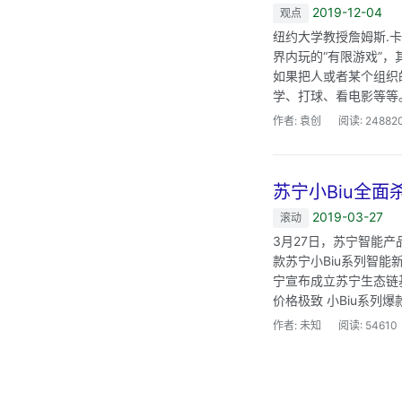
2019-12-04
观点
纽约大学教授詹姆斯.
界内玩的“有限游戏”
如果把人或者某个组织
学、打球、看电影等等
作者: 袁创
阅读: 24882
苏宁小Biu全面
2019-03-27
滚动
3月27日，苏宁智能
款苏宁小Biu系列智
宁宣布成立苏宁生态链
价格极致 小Biu系列爆
作者: 未知
阅读: 54610