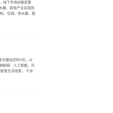
上、线下市场份额双第
水器、厨电产业实现线
衣机、空调、热水器、厨
。本次展会历时4天，以
、物联网、人工智能、可
智慧生活场景。 千余