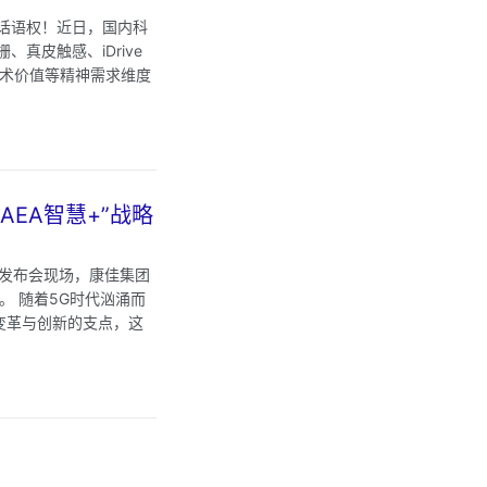
话语权！近日，国内科
皮触感、iDrive
艺术价值等精神需求维度
AEA智慧+”战略
会。发布会现场，康佳集团
。 随着5G时代汹涌而
变革与创新的支点，这