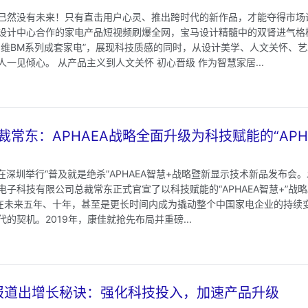
已然没有未来！只有直击用户心灵、推出跨时代的新作品，才能夺得市场
设计中心合作的家电产品短视频刷爆全网，宝马设计精髓中的双肾进气格栅、真
创维BM系列成套家电”，展现科技质感的同时，从设计美学、人文关怀、
一见倾心。 从产品主义到人文关怀 初心晋级 作为智慧家居...
常东：APHAEA战略全面升级为科技赋能的“APH
康佳在深圳举行“普及就是绝杀”APHAEA智慧+战略暨新显示技术新品发布
子科技有限公司总裁常东正式官宣了以科技赋能的“APHAEA智慧+”战略
会在未来五年、十年，甚至是更长时间内成为撬动整个中国家电企业的持续
的契机。2019年，康佳就抢先布局并重磅...
1财报道出增长秘诀：强化科技投入，加速产品升级