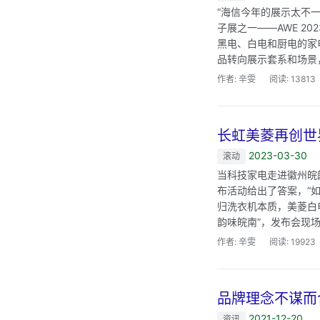
“海信今年的展示太不一
子展之一——AWE 2
黑电、白电和厨电的家电
品转向展示套系和场景，
作者: 辛雯
阅读: 13813
长虹美菱再创世
2023-03-30
滚动
当科技家电走进徽州皖
布活动给出了答案，“
归洗衣机本质，美菱白电
韵味皖南”，发布会现场
作者: 辛雯
阅读: 19923
品牌理念不谋而
2021-12-20
资讯