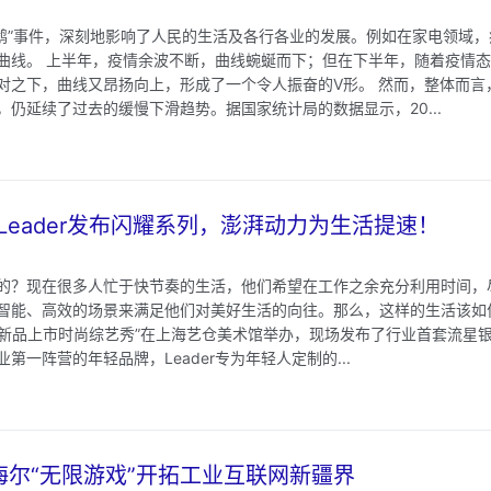
黑天鹅”事件，深刻地影响了人民的生活及各行各业的发展。例如在家电领域
曲线。 上半年，疫情余波不断，曲线蜿蜒而下；但在下半年，随着疫情
对之下，曲线又昂扬向上，形成了一个令人振奋的V形。 然而，整体而言
仍延续了过去的缓慢下滑趋势。据国家统计局的数据显示，20...
Leader发布闪耀系列，澎湃动力为生活提速！
的？现在很多人忙于快节奏的生活，他们希望在工作之余充分利用时间，
智能、高效的场景来满足他们对美好生活的向往。那么，这样的生活该如何
闪耀系列新品上市时尚综艺秀”在上海艺仓美术馆举办，现场发布了行业首套流星银外
第一阵营的年轻品牌，Leader专为年轻人定制的...
t：海尔“无限游戏”开拓工业互联网新疆界