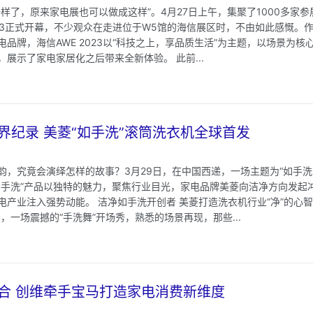
样了，原来家电展也可以做成这样”。4月27日上午，集聚了1000多家
023正式开幕，不少观众在走进位于W5馆的海信展区时，不由如此感慨。
品牌，海信AWE 2023以“科技之上，享品质生活”为主题，以场景为
展示了家电家居化之后带来全新体验。 此前...
界纪录 美菱“如手洗”滚筒洗衣机全球首发
韵，究竟会演绎怎样的故事？3月29日，在中国西递，一场主题为“如手洗
如手洗”产品以独特的魅力，聚焦行业目光，家电品牌美菱向洁净方向发起
产业注入强势动能。 洁净如手洗开创者 美菱打造洗衣机行业“净”的心智
，一场震撼的“手洗舞”开场秀，熟悉的场景再现，那些...
合 创维牵手宝马打造家电消费新维度