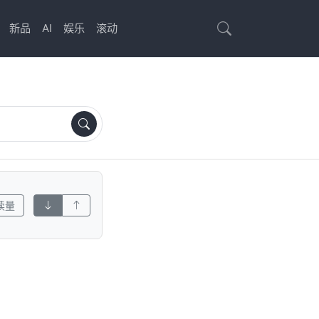
新品
AI
娱乐
滚动
读量