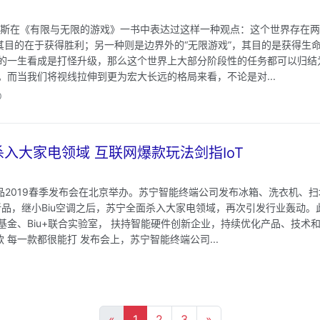
卡斯在《有限与无限的游戏》一书中表达过这样一种观点：这个世界存在两
，其目的在于获得胜利；另一种则是边界外的“无限游戏”，其目的是获得生
的一生看成是打怪升级，那么这个世界上大部分阶段性的任务都可以归结为
。而当我们将视线拉伸到更为宏大长远的格局来看，不论是对...
0
杀入大家电领域 互联网爆款玩法剑指IoT
产品2019春季发布会在北京举办。苏宁智能终端公司发布冰箱、洗衣机、
能新品，继小Biu空调之后，苏宁全面杀入大家电领域，再次引发行业轰动
基金、Biu+联合实验室， 扶持智能硬件创新企业，持续优化产品、技术和
款 每一款都很能打 发布会上，苏宁智能终端公司...
«
1
2
3
»