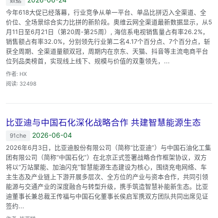
数据
今年618大促已经落幕，行业竞争从单一平台、单品比拼迈入全渠道、全
价位、全场景综合实力比拼的新阶段。奥维云网全渠道最新数据显示，从5
月11日至6月21日（第20周-第25周）, 海信系电视销售量占有率26.2%，
销售额占有率32.0%，分别领先行业第二名4.17个百分点、7个百分点，斩
获全周期、全渠道量额双冠，周期内在京东、天猫、抖音等主流电商平台
位列品类榜首，实现线上线下、规模与价值的双重领先，...
作者: HX
阅读: 32498
比亚迪与中国石化深化战略合作 共建智慧能源生态
2026-06-04
91che
2026年6月3日，比亚迪股份有限公司（简称“比亚迪”）与中国石油化工集
团有限公司（简称“中国石化”）在北京正式签署战略合作框架协议，双方
将以“万站聚能、加油闪充”智慧能源生态建设为核心，围绕充电网络、车
主生态及产业链上下游开展多层次、全方位的产业与资本合作，共同引领
能源与交通产业的深度融合与转型升级，携手筑造智慧补能新生态。比亚
迪董事长兼总裁王传福与中国石化董事长侯启军携双方团队共同出席见证
签约...