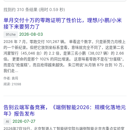
找到约 310 条结果 (用时 0.59 秒)
单月交付十万的零跑证明了性价比，理想/小鹏/小米
接下来要努力了
2026-08-03
91che
2026 年 7 月，零跑交付 101,267 辆。 单看这个数字，只是新势力月榜上
的一个新纪录。但把它放到坐标系里看，意味就完全不同了，这是第二名
鸿蒙智行（45,046 台）的 2.2 倍，是第三名小鹏（38,027 辆）的 2.66
倍。 更要命的是那个 102% 的同比增速。 这意味着零跑不是在"分蛋糕"，
而是在"抢蛋糕"，而且抢得越来越快。 朱江明说"从月销 879 台到 10 万，
我们走...
作者: 袁闯
阅读: 21098
告别云端军备竞赛，《端侧智能2026：规模化落地元
年》报告发布
2026-07-27
AI
2026年7月19日，北京智源人工智能研究院与端侧智能北京市重点实验室