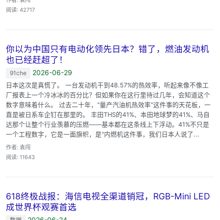
阅读: 42717
你以为中国只有电动化领先日本？错了，燃油发动机
也已经赶超了！
2026-06-29
91che
日本这次是真慌了。 一台发动机干到48.57%的热效率，听起来像不像工
厂报表上一个冷冰冰的百分比？但如果你在这行里待过几年，会知道这个
数字意味着什么。 过去二十年，"量产汽油机热效率"这件事的天花板，一
直是被日系车企钉在那里的。 丰田THS的41%、本田地球梦的41%、马自
达那个让整个行业羡慕的压燃——基本都在这条线上下浮动。41%不只是
一个工程数字，它是一面旗帜，是"内燃机这件事，我们日本人说了...
作者: 袁闯
阅读: 11643
618终极战报：海信电视全渠道销冠，RGB-Mini LED
成世界杯观赛首选
2026-06-24