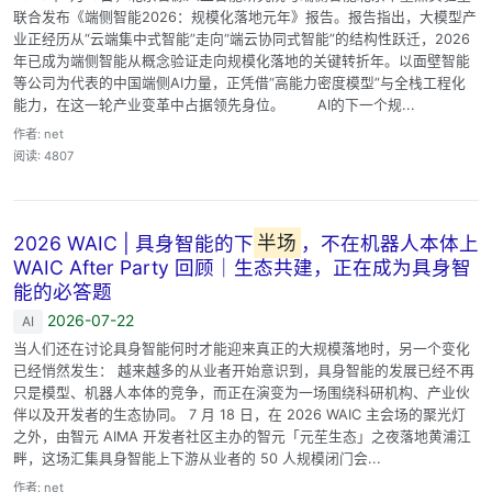
联合发布《端侧智能2026：规模化落地元年》报告。报告指出，大模型产
业正经历从“云端集中式智能”走向“端云协同式智能”的结构性跃迁，2026
年已成为端侧智能从概念验证走向规模化落地的关键转折年。以面壁智能
等公司为代表的中国端侧AI力量，正凭借“高能力密度模型”与全栈工程化
能力，在这一轮产业变革中占据领先身位。 AI的下一个规...
作者: net
阅读: 4807
2026 WAIC | 具身智能的下
半场
，不在机器人本体上
WAIC After Party 回顾｜生态共建，正在成为具身智
能的必答题
2026-07-22
AI
当人们还在讨论具身智能何时才能迎来真正的大规模落地时，另一个变化
已经悄然发生： 越来越多的从业者开始意识到，具身智能的发展已经不再
只是模型、机器人本体的竞争，而正在演变为一场围绕科研机构、产业伙
伴以及开发者的生态协同。 7 月 18 日，在 2026 WAIC 主会场的聚光灯
之外，由智元 AIMA 开发者社区主办的智元「元苼生态」之夜落地黄浦江
畔，这场汇集具身智能上下游从业者的 50 人规模闭门会...
作者: net