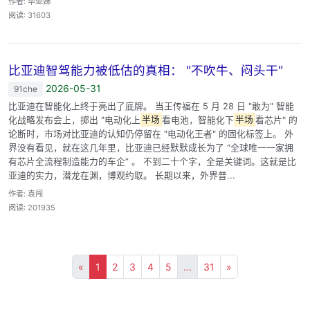
作者: 毕亚娣
阅读: 31603
比亚迪智驾能力被低估的真相： "不吹牛、闷头干"
2026-05-31
91che
比亚迪在智能化上终于亮出了底牌。 当王传福在 5 月 28 日 "敢为" 智能
化战略发布会上，掷出 "电动化上
半场
看电池，智能化下
半场
看芯片" 的
论断时，市场对比亚迪的认知仍停留在 "电动化王者" 的固化标签上。 外
界没有看见，就在这几年里，比亚迪已经默默成长为了 “全球唯一一家拥
有芯片全流程制造能力的车企” 。 不到二十个字，全是关键词。这就是比
亚迪的实力，潜龙在渊，博观约取。 长期以来，外界普...
作者: 袁闯
阅读: 201935
«
1
2
3
4
5
...
31
»