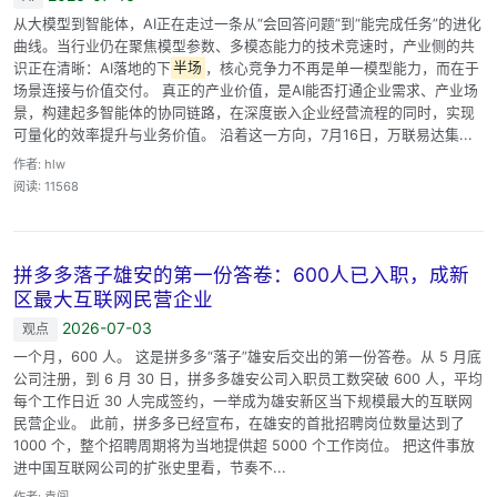
从大模型到智能体，AI正在走过一条从“会回答问题”到“能完成任务”的进化
曲线。当行业仍在聚焦模型参数、多模态能力的技术竞速时，产业侧的共
识正在清晰：AI落地的下
半场
，核心竞争力不再是单一模型能力，而在于
场景连接与价值交付。 真正的产业价值，是AI能否打通企业需求、产业场
景，构建起多智能体的协同链路，在深度嵌入企业经营流程的同时，实现
可量化的效率提升与业务价值。 沿着这一方向，7月16日，万联易达集...
作者: hlw
阅读: 11568
拼多多落子雄安的第一份答卷：600人已入职，成新
区最大互联网民营企业
2026-07-03
观点
一个月，600 人。 这是拼多多“落子”雄安后交出的第一份答卷。从 5 月底
公司注册，到 6 月 30 日，拼多多雄安公司入职员工数突破 600 人，平均
每个工作日近 30 人完成签约，一举成为雄安新区当下规模最大的互联网
民营企业。 此前，拼多多已经宣布，在雄安的首批招聘岗位数量达到了
1000 个，整个招聘周期将为当地提供超 5000 个工作岗位。 把这件事放
进中国互联网公司的扩张史里看，节奏不...
作者: 袁闯