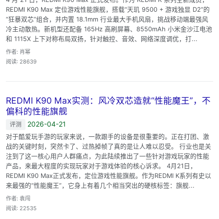
REDMI K90 Max 定位游戏性能旗舰，搭载“天玑 9500 + 游戏独显 D2”的
“狂暴双芯”组合，并内置 18.1mm 行业最大手机风扇，挑战移动端最强风
冷主动散热。新机型还配备 165Hz 高刷屏幕、8550mAh 小米金沙江电池
和 1115X 上下对称布局双扬，针对触控、音效、网络深度调优，打...
作者: 肖幂
阅读: 28639
REDMI K90 Max实测：风冷双芯造就“性能魔王”，不
偏科的性能旗舰
2026-04-21
评测
对于酷爱玩手游的玩家来说，一款跟手的设备是很重要的。正在打团、激
战的关键时刻，突然卡了、过热掉帧了真的是让人难以忍受。 行业也是关
注到了这一核心用户人群痛点，为此陆续推出了一些针对游戏玩家的性能
产品，来最大程度的实现玩家对于游戏体验的核心诉求。 4月21日，
REDMI K90 Max正式发布，定位游戏性能旗舰。作为REDMI K系列有史以
来最强的“性能魔王”，它身上有着几个相当突出的硬核标签：旗舰...
作者: 袁闯
阅读: 22535