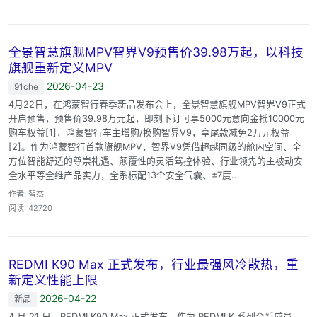
全景智慧旗舰MPV智界V9预售价39.98万起，以科技
旗舰重新定义MPV
2026-04-23
91che
4月22日，在鸿蒙智行春季新品发布会上，全景智慧旗舰MPV智界V9正式
开启预售，预售价39.98万元起，即刻下订可享5000元意向金抵10000元
购车权益[1]，鸿蒙智行车主增购/换购智界V9，享尾款减免2万元权益
[2]。作为鸿蒙智行首款旗舰MPV，智界V9凭借超越同级的舱内空间、全
方位智能舒适的尊崇礼遇、颠覆性的灵活驾控体验、行业领先的主被动安
全水平等全维产品实力，全系标配13个安全气囊、±7度...
作者: 智杰
阅读: 42720
REDMI K90 Max 正式发布，行业最强风冷散热，重
新定义性能上限
2026-04-22
新品
4 月 21 日，REDMI K90 Max 正式发布。作为 REDMI K 系列全新成员，