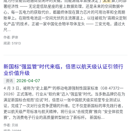
成为行业能否跑通商业闭环的关键。而能源成本直接决定了
太空
算力的部
署经济性 —— 无论是低轨星座的星上数据处理，还是未来的空间数据中
心，每一瓦电力的获取代价，都最终体现在算力芯片的可用功率和全周期
账单上。在刚性电池这一空间光伏的主流赛道上，以往被视为"高精尖定制
化产品"的技术，正被一家中国化合物半导体龙头 —— 三安光电，通过大
尺...
作者: 萨岸
阅读: 51913
新国标“强监管”时代来临，倍思以航天级认证引领行
业价值升级
2026-04-07
资讯
4 月 3 日，被称为“史上最严”的移动电源强制性国家标准（GB 47372—
2026）正式落地，行业从“软约束”迈入“强监管”时代。当多数品牌仍在为
满足新国标合规而“应试”时，倍思以一张中国航天级实验室专业测试认
证，完成了一次对行业竞争逻辑的升维。它不仅是新国标的率先践行者，
更以航天级严苛标准与航天精神，将行业从“合规竞赛”推向 “安全体验竞
赛”，为消费电子行业的高质量转型树立了新标杆。 新国标...
作者: 贝丝
阅读: 21986