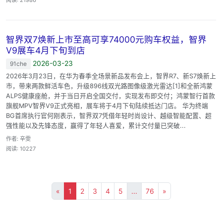
智界双7焕新上市至高可享74000元购车权益，智界
V9展车4月下旬到店
2026-03-23
91che
2026年3月23日，在华为春季全场景新品发布会上，智界R7、新S7焕新上
市，带来两款鲜活车色，升级896线双光路图像级激光雷达[1]和全新鸿蒙
ALPS健康座舱，并于当日开启全国交付，实现发布即交付；鸿蒙智行首款
旗舰MPV智界V9正式亮相，展车将于4月下旬陆续抵达门店。 华为终端
BG首席执行官何刚表示，智界双7凭借年轻时尚设计、越级智能配置、超
强性能以及先锋态度，赢得了年轻人喜爱，累计交付量已突破...
作者: 辛雯
阅读: 10227
«
1
2
3
4
5
...
76
»