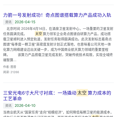
力箭一号发射成功！奇点图谱搭载算力产品成功入轨
2026-04-15
资讯
北京时间 2026年4月14日，在酒泉卫星发射中心，一场重要的卫星发射
任务圆满完成。
太空
算力领军企业奇点图谱自研算力产品，成功搭
载卫星顺利进入预定轨道，发射任务取得圆满成功。此次发射标志着奇点
图谱"每季度一颗卫星"高密度发射计划正式落地，也意味着公司天地一体
化算力网络建设迈出关键一步，成为中国商业航天算力领域的重要里程
碑。 该算力产品搭载卫星完成发射，突破传统技术局限，实现全域终
端智算...
作者: 图普
阅读: 21266
三安光电6寸大尺寸衬底：一场撬动
太空
算力成本的
工艺革命
2026-04-10
资讯
当商业航天从"国家任务"走向"规模经济"，如何降低每颗卫星的能源成本，