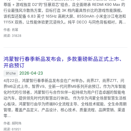
尊版 + 游戏独显 D2”的“狂暴双芯”组合，且全面继承 REDMI K90 Max 的
行业最强风冷散热方案，目标打造 3K 档内最具性价比的游戏性能旗舰。
该机型还配备 6.83 英寸 165Hz 高刷大屏、8550mAh 小米金沙江电池和
1115X 双扬，让性能体验更沉浸持久。纯平 DECO 与同色背板相衬，再...
作者: 肖幂
阅读: 31828
鸿蒙智行春季新品发布会，多款重磅新品正式上市、
开启预订
2026-04-23
91che
4月22日，鸿蒙智行春季新品发布会在广州举办。尚界Z7、尚界Z7T、问
界M6正式上市，智界V9、全新一代问界M9系列开启预订。作为汽车智能
化时代的引领者，鸿蒙智行与合作伙伴一起持续为用户打造卓越的智能电
动汽车，提供领先时代的智慧出行体验。 作为华为鸿蒙全场景智慧生活核
心板块，鸿蒙智行由华为终端BG全流程主导、全栈技术赋能、全生命周期
管理，覆盖产品定义、产品设计、核心技术、质量流程、品牌营销、渠道
零...
作者: 胡阿伟
阅读: 61951