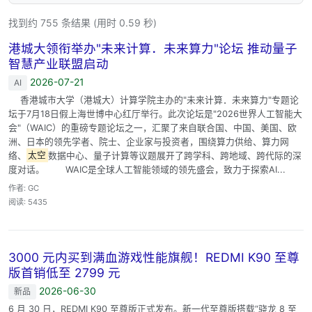
找到约 755 条结果 (用时 0.59 秒)
港城大领衔举办"未来计算．未来算力"论坛 推动量子
智慧产业联盟启动
2026-07-21
AI
香港城市大学（港城大）计算学院主办的"未来计算．未来算力"专题论
坛于7月18日假上海世博中心红厅举行。此次论坛是"2026世界人工智能大
会"（WAIC）的重磅专题论坛之一，汇聚了来自联合国、中国、美国、欧
洲、日本的领先学者、院士、企业家与投资者，围绕算力供给、算力网
络、
太空
数据中心、量子计算等议题展开了跨学科、跨地域、跨代际的深
度对话。 WAIC是全球人工智能领域的领先盛会，致力于探索AI...
作者: GC
阅读: 5435
3000 元内买到满血游戏性能旗舰！REDMI K90 至尊
版首销低至 2799 元
2026-06-30
新品
6 月 30 日，REDMI K90 至尊版正式发布。新一代至尊版搭载“骁龙 8 至