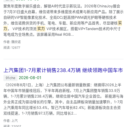
聚焦年度数字娱乐盛会，解锁AI时代显示新玩法。2026年ChinaJoy展会
于7月31日盛大启幕，维信诺带来多维度技术成果与新应用产品。除了展示
自研的ViP智能像素化技术、全局DC/超高频PWM调光护眼等硬核技术
外，维信诺携供货的手机、笔电、车载、新应用等产品首秀，尽显硬核
实
力
。 ViP技术的顶流
实力
ViP技术展区，搭载ViP+Tandem技术的中尺寸
笔电成为全场焦点。该屏幕采用Real RGB...
作者: 魏欣诺
阅读: 12677
上汽集团1-7月累计销售238.4万辆 继续领跑中国车市
2026-08-01
91che
（2026年8月1日，上海）上汽集团公布最新销量数据：继摘得2026上半
年中国车市销量桂冠后，下半年再启新程。7月上汽集团整车销售33.9万
辆，1-7月累计销售238.4万辆，继续位居中国汽车企业首位。 新能源与海
外业务正成为驱动增长的引擎。其中，自主品牌板块销量加速攀升，1-7月
上汽乘用车同比增长53.4%，智己汽车增长82.4%；新能源板块自主合资
双线提速，1-7月销售97.3万辆，同比增长2...
作者: 上汽
阅读: 22007