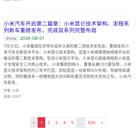
小米汽车开启第二篇章：小米昆仑技术架构、澎程系
列新车重磅发布，完成双系列完整布局
2026-08-01
91che
7月30日，小米集团在京举办造车以来的第二场技术发布会，重磅发布小
米汽车全新技术平台：小米昆仑技术架构。这是小米继摩德纳纯电平台后
推出的第二套技术架构，包含小米昆仑平台、小米昆仑超级增程和小米昆
仑全域安全三大核心技术。 小米集团创始人、董事长兼CEO雷军称，小米
昆仑技术架构历时三年半打造，目标是造一台既有SUV外观、驾驶性和通
过性，同时像房车一样拥有超大空间和布置灵活性的大空间之车。 小米汽
车新系...
作者: 小米
阅读: 21671
«
1
2
3
4
5
...
620
»