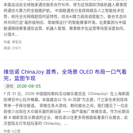
本届运动会全球独家通信服务合作伙伴，将为这场国际顶级机器人赛事提
供通信与算力的全链路护航。 中国联通充分发挥网络及人工智能技术优
势，依托全光网络超低时延特性，结合AI算力高效调度能力，联合生态伙
伴共同打造“毫秒级响应、零故障运行”的智能赛事环境。北奥集团与中国
联通围绕赛事通信运营、机器人管理、赛事数字化运营等场景深度协同，
以强大...
作者: 李安天
阅读: 21971
维信诺 ChinaJoy 首秀，全场景 OLED 布局一口气看
完，蓝图乍现
2026-08-05
游戏
7 月 31 日，2026 中国国际数码互动娱乐展览会（ChinaJoy）在上海新国
际博览中心拉开帷幕。本届展会以“与 AI 同游”为主题，IT之家也来到现场
带来一手探访报道。 穿梭在各大游戏、数码展台之间，我们撞见了一位此
前很少出现在大众娱乐展的新玩家 —— 国产面板厂商维信诺。作为长期深
耕 B 端新型显示赛道的企业，维信诺以往更多亮相面板垂直行业展会，此
次登陆主打年轻玩家的 ChinaJoy，...
作者: it之家