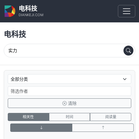
电科技
DIANKEJI.COM
电科技
清除
相关性
时间
阅读量