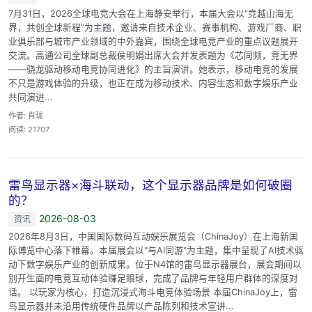
7月31日，2026全球电竞大会在上海静安举行，本届大会以“竞越山海无
界，共创全球新程”为主题，邀请来自技术企业、赛事机构、游戏厂商、职
业俱乐部与城市产业领域的中外嘉宾，围绕全球电竞产业的重点议题展开
交流。高通公司全球副总裁侯明娟出席大会并发表题为《芯同频，竞无界
——骁龙驱动移动电竞协同进化》的主旨演讲。她表示，移动电竞的发展
不只是游戏体验的升级，也正在成为移动技术、内容生态和数字娱乐产业
共同演进...
作者: 肖珑
阅读: 21707
雷鸟显示器×海斗联动，这个显示器品牌是如何破圈
的？
2026-08-03
资讯
2026年8月3日，中国国际数码互动娱乐展览会（ChinaJoy）在上海新国
际博览中心落下帷幕。本届展会以"与AI同游"为主题，集中呈现了AI技术驱
动下数字娱乐产业的创新成果。位于N4馆的雷鸟显示器展台，展会期间以
别开生面的电竞互动体验赚足眼球，完成了品牌与年轻用户群体的深度对
话。 以玩家为核心，打造沉浸式海斗电竞体验场景 本届ChinaJoy上，雷
鸟显示器并未沿用传统硬件品牌以产品陈列和技术宣讲...