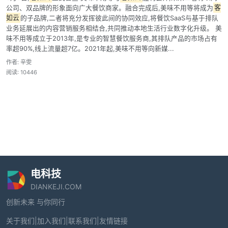
公司、双品牌的形象面向广大餐饮商家。融合完成后,美味不用等将成为
客
如云
的子品牌,二者将充分发挥彼此间的协同效应,将餐饮SaaS与基于排队
业务延展出的内容营销服务相结合,共同推动本地生活行业数字化升级。 美
味不用等成立于2013年,是专业的智慧餐饮服务商,其排队产品的市场占有
率超90%,线上流量超7亿。2021年起,美味不用等向新媒...
作者: 辛雯
阅读: 10446
电科技
DIANKEJI.COM
创新未来 与你同行
关于我们
|
加入我们
|
联系我们
|
友情链接