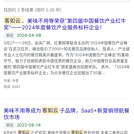
找到约 2 条结果 (用时 0.26 秒)
客如云
、美味不用等荣获“第四届中国餐饮产业红牛
奖”——2024年度餐饮产业服务标杆企业！
2024-04-08
滚动
3月27——28日，由央广网、红餐网等联合主办的“2024中国餐饮产业峰
会”在武汉召开，峰会吸引了2000+知名餐饮品牌创始人、投资人、产业链
专业人士在内的餐饮精英共襄盛举。作为“2024中国餐饮产业峰会”的重磅
环节，致力于挖掘和表彰中国优质的餐饮企业，助力中国餐饮业高质量发
展的“第四届中国餐饮产业红牛奖”颁奖盛典也如期举办。 其中，「2024年
度餐饮产业服务标杆企业」为众多餐饮企业挖掘出了50家...
作者: 辛雯
阅读: 8583
美味不用等成为
客如云
子品牌，SaaS+新营销领航餐
饮市场
2023-08-14
滚动
8月8日,
客如云
正式官宣:美味不用等与
客如云
胜利会师,未来二者将以同