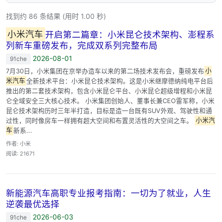
找到约 86 条结果 (用时 1.00 秒)
小米汽车
开启第二篇章：小米昆仑技术架构、澎程系
列新车重磅发布，完成双系列完整布局
2026-08-01
91che
7月30日，小米集团在京举办造车以来的第二场技术发布会，重磅发布
小
米汽车
全新技术平台：小米昆仑技术架构。这是小米继摩德纳纯电平台后
推出的第二套技术架构，包含小米昆仑平台、小米昆仑超级增程和小米昆
仑全域安全三大核心技术。 小米集团创始人、董事长兼CEO雷军称，小米
昆仑技术架构历时三年半打造，目标是造一台既有SUV外观、驾驶性和通
过性，同时像房车一样拥有超大空间和布置灵活性的大空间之车。
小米汽
车
新系...
作者: 小米
阅读: 21671
新能源汽车高职专业报考指南：一切为了就业，人生
逆袭最优选择
2026-06-03
91che