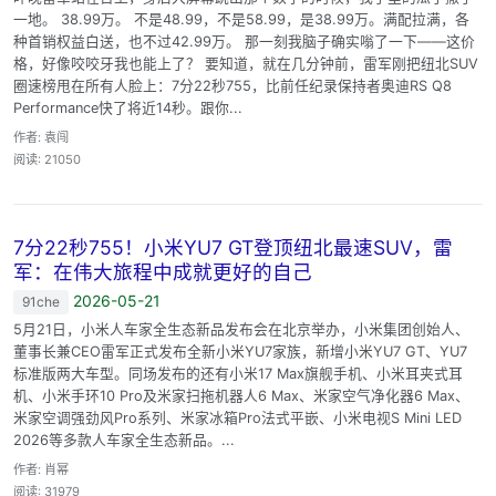
一地。 38.99万。 不是48.99，不是58.99，是38.99万。满配拉满，各
种首销权益白送，也不过42.99万。 那一刻我脑子确实嗡了一下——这价
格，好像咬咬牙我也能上了？ 要知道，就在几分钟前，雷军刚把纽北SUV
圈速榜甩在所有人脸上：7分22秒755，比前任纪录保持者奥迪RS Q8
Performance快了将近14秒。跟你...
作者: 袁闯
阅读: 21050
7分22秒755！小米YU7 GT登顶纽北最速SUV，雷
军：在伟大旅程中成就更好的自己
2026-05-21
91che
5月21日，小米人车家全生态新品发布会在北京举办，小米集团创始人、
董事长兼CEO雷军正式发布全新小米YU7家族，新增小米YU7 GT、YU7
标准版两大车型。同场发布的还有小米17 Max旗舰手机、小米耳夹式耳
机、小米手环10 Pro及米家扫拖机器人6 Max、米家空气净化器6 Max、
米家空调强劲风Pro系列、米家冰箱Pro法式平嵌、小米电视S Mini LED
2026等多款人车家全生态新品。...
作者: 肖幂
阅读: 31979