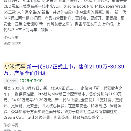
3月19日，“小米春季新品发布会”在北京举办，小米集团创始人、董事长兼
CEO雷军正式发布新一代小米SU7、Xiaomi Book Pro 14和Xiaomi Watch
S5三款“人车家全生态”新品，并对外披露小米AI业务的最新进展。 新一代
SU7经过两年精心打磨，产品力全面提升，更好看、更好开、更智能、更
安全，是当之无愧的“新一代驾驶者之车”。据雷军在发布会上介绍，上一
代SU7上市不到两年，销售...
作者: 辛雯
阅读: 62001
小米汽车
新一代SU7正式上市，售价21.99万-30.39
万，产品全面升级
2026-03-19
91che
引言 2026年3月19日，新一代SU7正式上市，定位为「新一代驾驶者之
车」，提供标准版、Pro版与Max版三个配置版本，售价分别为21.99万
元、24.99万元与30.39万元。新一代SU7通过全面提升「更好看、更好
开、更智能、更安全」四大核心体验，在整车安全、精准驾控、智能体
验、豪华质感等方面实现全面升级，致力于持续打造承载所有向往的
Dream Car。 设计延续经典，内饰焕新，精致与高级感全...
作者: 辛雯
阅读: 51570