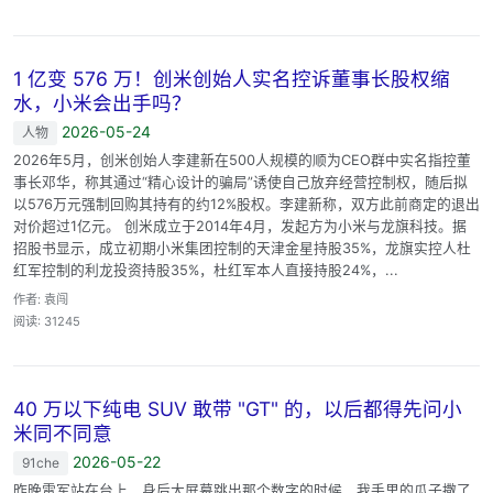
1 亿变 576 万！创米创始人实名控诉董事长股权缩
水，小米会出手吗？
2026-05-24
人物
2026年5月，创米创始人李建新在500人规模的顺为CEO群中实名指控董
事长邓华，称其通过“精心设计的骗局”诱使自己放弃经营控制权，随后拟
以576万元强制回购其持有的约12%股权。李建新称，双方此前商定的退出
对价超过1亿元。 创米成立于2014年4月，发起方为小米与龙旗科技。据
招股书显示，成立初期小米集团控制的天津金星持股35%，龙旗实控人杜
红军控制的利龙投资持股35%，杜红军本人直接持股24%，...
作者: 袁闯
阅读: 31245
40 万以下纯电 SUV 敢带 "GT" 的，以后都得先问小
米同不同意
2026-05-22
91che
昨晚雷军站在台上，身后大屏幕跳出那个数字的时候，我手里的瓜子撒了