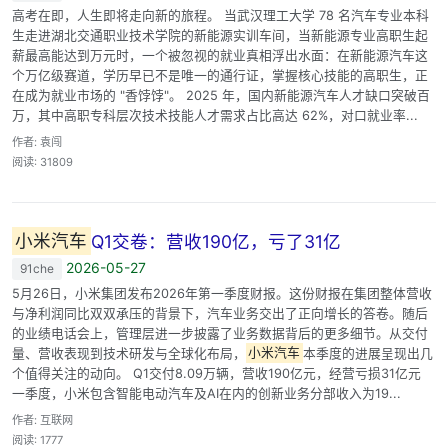
高考在即，人生即将走向新的旅程。 当武汉理工大学 78 名汽车专业本科
生走进湖北交通职业技术学院的新能源实训车间，当新能源专业高职生起
薪最高能达到万元时，一个被忽视的就业真相浮出水面：在新能源汽车这
个万亿级赛道，学历早已不是唯一的通行证，掌握核心技能的高职生，正
在成为就业市场的 "香饽饽"。 2025 年，国内新能源汽车人才缺口突破百
万，其中高职专科层次技术技能人才需求占比高达 62%，对口就业率...
作者: 袁闯
阅读: 31809
小米汽车
Q1交卷：营收190亿，亏了31亿
2026-05-27
91che
5月26日，小米集团发布2026年第一季度财报。这份财报在集团整体营收
与净利润同比双双承压的背景下，汽车业务交出了正向增长的答卷。随后
的业绩电话会上，管理层进一步披露了业务数据背后的更多细节。从交付
量、营收表现到技术研发与全球化布局，
小米汽车
本季度的进展呈现出几
个值得关注的动向。 Q1交付8.09万辆，营收190亿元，经营亏损31亿元
一季度，小米包含智能电动汽车及AI在内的创新业务分部收入为19...
作者: 互联网
阅读: 1777