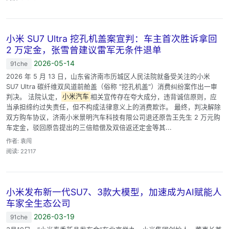
小米 SU7 Ultra 挖孔机盖案宣判：车主首次胜诉拿回
2 万定金，张雪曾建议雷军无条件退单
2026-05-14
91che
2026 年 5 月 13 日，山东省济南市历城区人民法院就备受关注的小米
SU7 Ultra 碳纤维双风道前舱盖（俗称 "挖孔机盖"）消费纠纷案作出一审
判决。 法院认定，
小米汽车
相关宣传存在夸大成分，违背诚信原则，应
当承担缔约过失责任，但不构成法律意义上的消费欺诈。 最终，判决解除
双方购车协议，济南小米景明汽车科技有限公司退还原告王先生 2 万元购
车定金，驳回原告提出的三倍赔偿及双倍返还定金等其...
作者: 袁闯
阅读: 22117
小米发布新一代SU7、3款大模型，加速成为AI赋能人
车家全生态公司
2026-03-19
91che