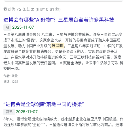
找到约 75 条结果 (用时 0.61 秒)
进博会有哪些“AI好物”？三星展台藏着许多黑科技
2025-11-07
AI
三星第八届进博会展台 八年来，三星与进博会共成长。许多三星的展品变
成了市场上的“爆品”，这家企业也从一开始的参展商变成了融入中国高质
量发展、助力中国产业升级的
投资商
。三星用八年实践证明：中国的开放
发展既是全球企业的机遇舞台，更是外资深度融入、实现共赢的成长沃
土。在高水平对外开放持续推进的今天，三星正以科技创新为纽带，深度
嵌入中国高质量发展的宏伟蓝图。 AI赋能全场景，让未来生活触手可及 科
技的一项...
作者: 辛雯
阅读: 1231
“进博会是全球创新落地中国的桥梁”
2025-11-07
资讯
8年来，进博会溢出效应持续放大，越来越多企业在这里共享中国机遇。作
为连续8年参展的“全勤生”，三星通过进博会不断将展品转化为商品。进博