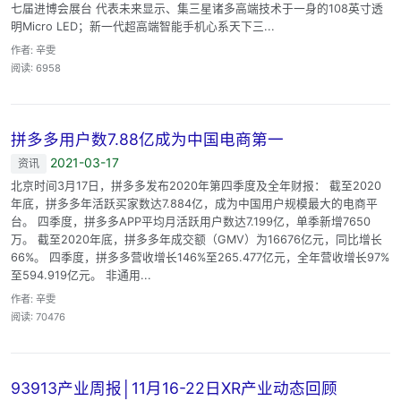
七届进博会展台 代表未来显示、集三星诸多高端技术于一身的108英寸透
明Micro LED；新一代超高端智能手机心系天下三...
作者: 辛雯
阅读: 6958
拼多多用户数7.88亿成为中国电商第一
2021-03-17
资讯
北京时间3月17日，拼多多发布2020年第四季度及全年财报： 截至2020
年底，拼多多年活跃买家数达7.884亿，成为中国用户规模最大的电商平
台。 四季度，拼多多APP平均月活跃用户数达7.199亿，单季新增7650
万。 截至2020年底，拼多多年成交额（GMV）为16676亿元，同比增长
66%。 四季度，拼多多营收增长146%至265.477亿元，全年营收增长97%
至594.919亿元。 非通用...
作者: 辛雯
阅读: 70476
93913产业周报│11月16-22日XR产业动态回顾