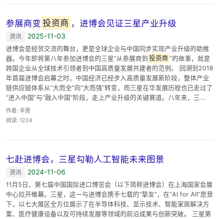
参展商变
投资商
，进博会见证三星产业升级
2025-11-03
资讯
进博会是经贸交流的舞台，更是全球企业与中国同步实现产业升级的助推
器。今年即将第八年参加进博会的三星“从参展商到
投资商
”的故事，就是
跨国企业从全球技术引领者到中国高质量发展共建者的范例。 回溯到2018
年首届进博会启幕之时，中国经济已经步入高质量发展新阶段，整体产业
链供应链体系从“大而全”向“大而强”转变，而三星在华发展历程也已走过了
“进入中国”与“融入中国”阶段，走上产业升级的关键赛道。八年来，三...
作者: 辛雯
阅读: 1224
七赴进博会，三星勾勒人工智能未来图景
2024-11-06
资讯
11月5日，第七届中国国际进口博览会（以下简称进博会）在上海国家会展
中心拉开帷幕。三星，这一与进博会携手七载的“挚友”，在“AI for All”愿景
下，以七大展区全方位展示了在半导体科技、显示技术、智能家居解决方
案、医疗健康设备以及可持续发展等领域的前沿成果与创新突破。 三星第