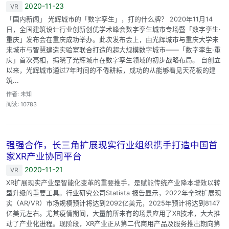
2020-11-23
VR
「国内新闻」 光辉城市的「数字孪生」，打的什么牌？ 2020年11月14
日，全国建筑设计行业创新创优学术峰会数字孪生城市专场暨「数字孪生·
重庆」发布会在重庆成功举办。此次发布会上，由光辉城市与重庆大学未
来城市与智慧建造实验室联合打造的超大规模数字城市——「数字孪生·重
庆」首次亮相，揭晓了光辉城市在数字孪生领域的初步战略布局。 自创立
以来，光辉城市通过7年时间的不倦耕耘，成功的从能够看见天花板的建
筑...
作者: 未知
阅读: 10783
强强合作，长三角扩展现实行业组织携手打造中国首
家XR产业协同平台
2020-11-21
VR
XR扩展现实产业是智能化变革的重要推手，是赋能传统产业降本增效以转
型升级的重要工具。行业研究公司Statista 报告显示，2022年全球扩展现
实（AR/VR）市场规模预计将达到2092亿美元，2025年预计将达到8147
亿美元左右。尤其疫情期间，大量前所未有的场景应用了XR技术，大大推
动了产业化进程。现阶段，XR产业正从第二代商用产品及服务推出期向第