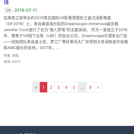
境
2019-07-11
VR
在两周之前举办的2019青岛国际VR影像周暨砂之盒沉浸影像展
（SIF2019）上，来自美国洛杉矶的Dreamscape Immersive副总裁
Jennifer Cook进行了名为“潜入梦境”的主题演讲。 作为一家成立于2016
年、聚焦于VR线下业务（LBE）的创业公司，Dreamscape可谓系出门名
——创始团队来自迪士尼、梦工厂等好莱坞大厂并得到大导演斯皮尔伯格
和AMC娱乐的支持。2017年，...
作者: 未知
阅读: 8403
«
1
2
3
4
5
...
8
»