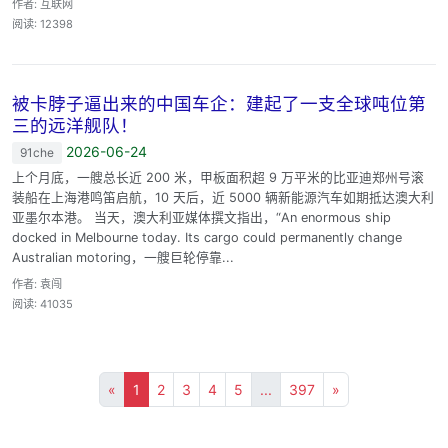
作者: 互联网
阅读: 12398
被卡脖子逼出来的中国车企：建起了一支全球吨位第
三的远洋舰队！
2026-06-24
91che
上个月底，一艘总长近 200 米，甲板面积超 9 万平米的比亚迪郑州号滚
装船在上海港鸣笛启航，10 天后，近 5000 辆新能源汽车如期抵达澳大利
亚墨尔本港。 当天，澳大利亚媒体撰文指出，“An enormous ship
docked in Melbourne today. Its cargo could permanently change
Australian motoring，一艘巨轮停靠...
作者: 袁闯
阅读: 41035
«
1
2
3
4
5
...
397
»