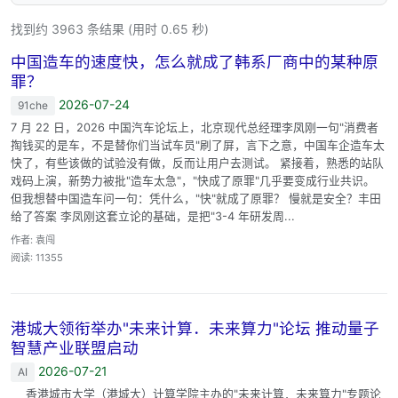
找到约 3963 条结果 (用时 0.65 秒)
中国造车的速度快，怎么就成了韩系厂商中的某种原
罪？
2026-07-24
91che
7 月 22 日，2026 中国汽车论坛上，北京现代总经理李凤刚一句"消费者
掏钱买的是车，不是替你们当试车员"刷了屏，言下之意，中国车企造车太
快了，有些该做的试验没有做，反而让用户去测试。 紧接着，熟悉的站队
戏码上演，新势力被批"造车太急"，"快成了原罪"几乎要变成行业共识。
但我想替中国造车问一句：凭什么，"快"就成了原罪？ 慢就是安全？丰田
给了答案 李凤刚这套立论的基础，是把"3-4 年研发周...
作者: 袁闯
阅读: 11355
港城大领衔举办"未来计算．未来算力"论坛 推动量子
智慧产业联盟启动
2026-07-21
AI
香港城市大学（港城大）计算学院主办的"未来计算．未来算力"专题论