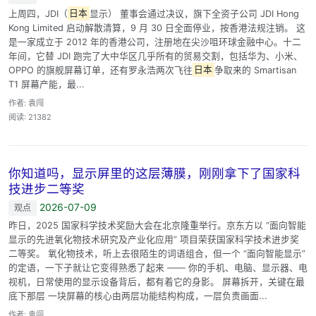
上周四，JDI（
日本
显示） 董事会通过决议，旗下全资子公司 JDI Hong
Kong Limited 启动解散清算，9 月 30 日全面停业，按香港法规注销。 这
是一家成立于 2012 年的香港公司，注册地在尖沙咀环球金融中心。十二
年间，它替 JDI 跑完了大中华区几乎所有的贸易交割，包括华为、小米、
OPPO 的旗舰屏幕订单，还有罗永浩两次飞往
日本
争取来的 Smartisan
T1 屏幕产能，最...
作者: 袁闯
阅读: 21382
你知道吗，显示屏里的这层薄膜，刚刚拿下了国家科
技进步二等奖
2026-07-09
观点
昨日，2025 国家科学技术奖励大会在北京隆重举行。京东方以 “面向智能
显示的先进氧化物技术研究及产业化应用” 项目荣获国家科学技术进步奖
二等奖。 氧化物技术，听上去很陌生的词语组合，但一个 “面向智能显示”
的定语，一下子就让它变得熟悉了起来 —— 你的手机、电脑、显示器、电
视机，日常使用的显示设备背后，都有着它的身影。 屏幕拆开，关键在最
底下那层 一块屏幕的核心由两层功能结构构成，一层负责画面...
作者: 袁闯