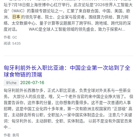
坛于7月18日假上海世博中心红厅举行。此次论坛是"2026世界人工智能大
会"（WAIC）的重磅专题论坛之一，汇聚了来自联合国、中国、美国、欧
洲、
日本
的领先学者、院士、企业家与投资者，围绕算力供给、算力网
络、太空数据中心、量子计算等议题展开了跨学科、跨地域、跨代际的深
度对话。 WAIC是全球人工智能领域的领先盛会，致力于探索AI...
作者: GC
阅读: 5435
匈牙利前外长入职比亚迪：中国企业第一次站到了全
球食物链的顶端
2026-07-16
91che
匈牙利前外长西雅尔多，正式入职比亚迪，负责全球对外关系与一些新业
务。 大部分人的反应是，哦，又一个老外当官的来中国企业挣大钱了。 但
我要告诉你，这件事的分量，比你想象的重得多。这不是一次普通的人事
招聘，这是中国工业化四十多年来，第一次有欧洲主权国家的 “正部级” 高
官，主动辞去所有公职，全职加入一家中国实体制造企业。 注意几个关键
词：匈牙利外长、主动辞职、全职、实体制造。 以前不是没有外国官员来
中...
作者: 袁闯