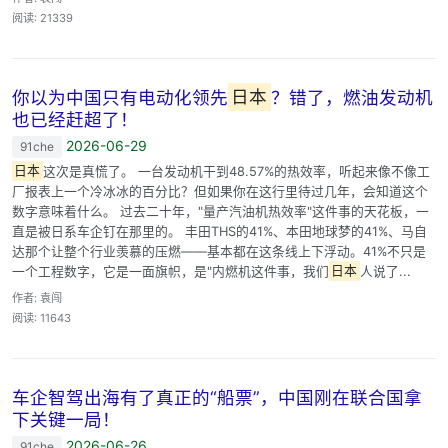
阅读: 21339
你以为中国只有电动化领先
日本
？错了，燃油发动机
也已经赶超了！
2026-06-29
91che
日本
这次是真慌了。 一台发动机干到48.57%的热效率，听起来像不像工
厂报表上一个冷冰冰的百分比？但如果你在这行里待过几年，会知道这个
数字意味着什么。 过去二十年，"量产汽油机热效率"这件事的天花板，一
直是被日系车企钉在那里的。 丰田THS的41%、本田地球梦的41%、马自
达那个让整个行业羡慕的压燃——基本都在这条线上下浮动。41%不只是
一个工程数字，它是一面旗帜，是"内燃机这件事，我们
日本
人说了...
作者: 袁闯
阅读: 11643
车企智驾出海有了真正的“船票”，中国刚在联合国拿
下关键一局！
2026-06-26
91che