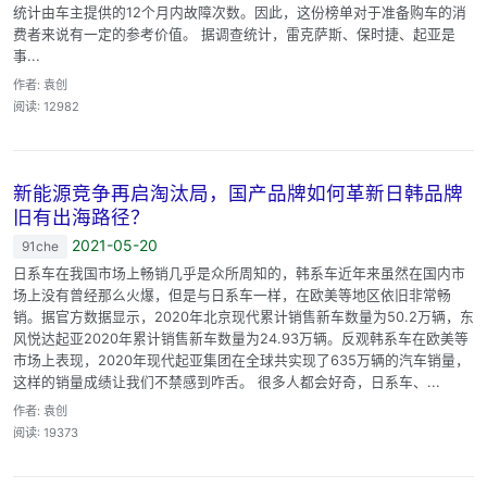
统计由车主提供的12个月内故障次数。因此，这份榜单对于准备购车的消
费者来说有一定的参考价值。 据调查统计，雷克萨斯、保时捷、起亚是
事...
作者: 袁创
阅读: 12982
新能源竞争再启淘汰局，国产品牌如何革新日韩品牌
旧有出海路径？
2021-05-20
91che
日系车在我国市场上畅销几乎是众所周知的，韩系车近年来虽然在国内市
场上没有曾经那么火爆，但是与日系车一样，在欧美等地区依旧非常畅
销。据官方数据显示，2020年北京现代累计销售新车数量为50.2万辆，东
风悦达起亚2020年累计销售新车数量为24.93万辆。反观韩系车在欧美等
市场上表现，2020年现代起亚集团在全球共实现了635万辆的汽车销量，
这样的销量成绩让我们不禁感到咋舌。 很多人都会好奇，日系车、...
作者: 袁创
阅读: 19373