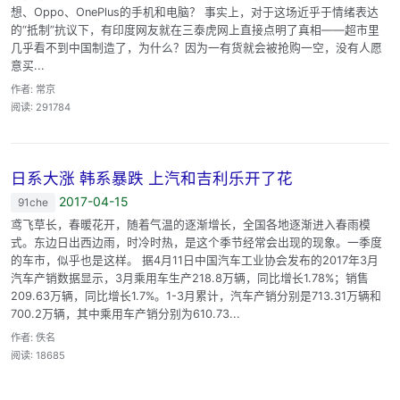
想、Oppo、OnePlus的手机和电脑？ 事实上，对于这场近乎于情绪表达
的“抵制”抗议下，有印度网友就在三泰虎网上直接点明了真相——超市里
几乎看不到中国制造了，为什么？因为一有货就会被抢购一空，没有人愿
意买...
作者: 常京
阅读: 291784
日系大涨 韩系暴跌 上汽和吉利乐开了花
2017-04-15
91che
鸢飞草长，春暖花开，随着气温的逐渐增长，全国各地逐渐进入春雨模
式。东边日出西边雨，时冷时热，是这个季节经常会出现的现象。一季度
的车市，似乎也是这样。 据4月11日中国汽车工业协会发布的2017年3月
汽车产销数据显示，3月乘用车生产218.8万辆，同比增长1.78%；销售
209.63万辆，同比增长1.7%。1-3月累计，汽车产销分别是713.31万辆和
700.2万辆，其中乘用车产销分别为610.73...
作者: 佚名
阅读: 18685