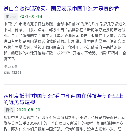
进口合资神话破灭，国民表示中国制造才是真的香
2021-05-18
91che
中国汽车市场的竞争日益激烈，全球排名前20的所有汽车品牌几乎都进入
中国，德系、日系、法系、韩系和自主品牌都在不断的争夺更多的市场份
额。自主品牌是的实力是在近几年才逐渐展示出来，但是在此之前，合资/
进口车型均是国内消费者追捧的对象。比如说，作为国内最早引进的合资
品牌车型桑塔纳，曾被无数国民奉为一代神车。不过随着自主品牌的崛
起，桑塔纳的神话开始被打破，从2017年开始走下坡路。 “躬”匠精神，合
资下马...
作者: 袁创
阅读: 13293
从印度抵制“中国制造”看中印两国在科技与制造业上
的远见与短视
2020-08-30
资讯
抵制中国制造的声音在印度有愈演愈烈之势，不过，也只是势头而已。就
像在美国知乎QUORA上的一个印度网友所反问的那样：如果抵制中国商
品，那为什么你们只抵制中国灯笼、灯泡和鞭炮，没有去抵制小米、联