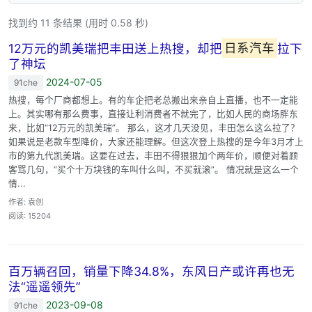
找到约 11 条结果 (用时 0.58 秒)
12万元的凯美瑞把丰田送上热搜，却把
日系汽车
拉下
了神坛
2024-07-05
91che
热搜，每个厂商都想上。有的车企把老总搬出来亲自上直播，也不一定能
上。其实哪有那么费事，直接让利消费者不就完了，比如人民的商场胖东
来，比如“12万元的凯美瑞”。 那么，这才几天没见，丰田怎么这么拉了？
如果说是老款车型降价，大家还能理解。但这次登上热搜的是今年3月才上
市的第九代凯美瑞。这要在过去，丰田不得狠狠加个两年价，顺便对着顾
客骂几句，“买个十万块钱的车叫什么叫，不买就滚”。 情况就是这么一个
情...
作者: 袁创
阅读: 15204
百万辆召回，销量下降34.8%，东风日产或许再也无
法“遥遥领先”
2023-09-08
91che