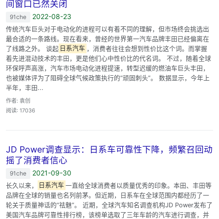
间窗口已然关闭
2022-08-23
91che
传统汽车巨头对于电动化的进程可以有着不同的理解，但市场终会挑选出
最合适的一条路线。现在看来，曾经的世界第一汽车品牌丰田已经偏离在
了线路之外。 谈起
日系汽车
，消费者往往会想到性价比这个词。而掌握
着先进混动技术的丰田，更是他们心中性价比的代名词。 不过，随着全球
环保呼声高涨，汽车市场电动化进程提速，转型迟缓的燃油车巨头丰田，
也被媒体评为了阻碍全球气候政策执行的“顽固刺头”。 数据显示，今年上
半年，丰田...
作者: 袁创
阅读: 17036
JD Power调查显示：日系车可靠性下降，频繁召回动
摇了消费者信心
2021-09-30
91che
长久以来，
日系汽车
一直给全球消费者以质量优秀的印象。本田、丰田等
品牌在全球的销量也名列前茅。但近期，日系车在全球范围内都经历了一
轮关于质量神话的“祛魅”。 近期，全球汽车知名调查机构JD Power发布了
美国汽车品牌可靠性排行榜，该榜单选取了三年车龄的汽车进行调查，并