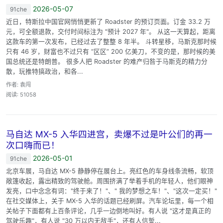
2026-05-07
91che
近日，特斯拉中国官网悄悄更新了 Roadster 的预订页面。订金 33.2 万
元，可全额退款，交付时间标注为 "预计 2027 年"。 从这一天算起，距离
这款车的第一次发布，已经过去了整整 8 年半。 斗转星移，马斯克那时候
只有 46 岁，财富也不过只有 “区区” 200 亿美刀，不变的是，那时候的美
国总统还是特朗普。 很多人把 Roadster 的难产归咎于马斯克的精力分
散，玩推特搞政治，和各...
作者: 袁闯
阅读: 51058
马自达 MX-5 入华四进宫，卖爆不过是叶公们的再一
次口嗨而已！
2026-05-01
91che
北京车展，马自达 MX-5 静静停在展台上。亮红色的车身线条流畅，软顶
敞篷收起，露出精致的驾驶舱。周围挤满了举着手机的年轻人，他们眼神
发亮，口中念念有词："终于来了！"、" 我的梦想之车！"、"这次一定买！"
在社交媒体上，关于 MX-5 入华的话题已经刷屏。汽车论坛里，每一个相
关帖子下面都有上百条评论，几乎一边倒地叫好。有人说 "这才是真正的
驾驶乐趣"，有人说 "30 万以内无敌手"，还有人信誓...