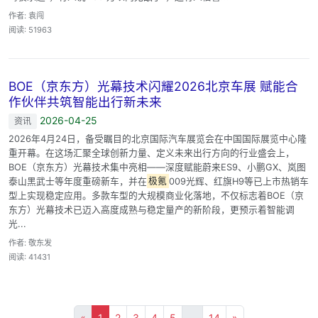
作者: 袁闯
阅读: 51963
BOE（京东方）光幕技术闪耀2026北京车展 赋能合
作伙伴共筑智能出行新未来
2026-04-25
资讯
2026年4月24日，备受瞩目的北京国际汽车展览会在中国国际展览中心隆
重开幕。在这场汇聚全球创新力量、定义未来出行方向的行业盛会上，
BOE（京东方）光幕技术集中亮相——深度赋能蔚来ES9、小鹏GX、岚图
泰山黑武士等年度重磅新车，并在
极氪
009光辉、红旗H9等已上市热销车
型上实现稳定应用。多款车型的大规模商业化落地，不仅标志着BOE（京
东方）光幕技术已迈入高度成熟与稳定量产的新阶段，更预示着智能调
光...
作者: 敬东发
阅读: 41431
«
1
2
3
4
5
...
14
»