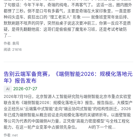
了句狠话：今年下半年，奇瑞的纯电，不再客气了。 这话一出，圈内圈外
都愣了三秒。倒不是口号有多霸气，主要是奇瑞在大家印象里，一直是那
种闷头造车、疯狂出口的 “理工老实人” 形象 —— 就像班里常年坐后排、
默默刷题不吱声的同学，突然拍桌子说这次要冲前三，你第一反应不是质
疑，是得先翻翻他底：这哥们是偷偷报了魔鬼补习班，还是考试考破防
了...
作者: 袁闯
阅读: 21616
告别云端军备竞赛，《端侧智能2026：规模化落地元
年》报告发布
2026-07-27
AI
2026年7月19日，北京智源人工智能研究院与端侧智能北京市重点实验室
联合发布《端侧智能2026：规模化落地元年》报告。报告指出，大模型产
业正经历从“云端集中式智能”走向“端云协同式智能”的结构性跃迁，2026
年已成为端侧智能从概念验证走向规模化落地的关键转折年。以面壁智能
等公司为代表的中国端侧AI力量，正凭借“高能力密度模型”与全栈工程化
能力，在这一轮产业变革中占据领先身位。 AI的下一个规...
作者: net