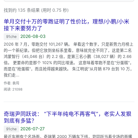
找到约 135 条结果 (用时 0.75 秒)
单月交付十万的零跑证明了性价比，理想/小鹏/小米
接下来要努力了
2026-08-03
91che
2026 年 7 月，零跑交付 101,267 辆。 单看这个数字，只是新势力月榜上
的一个新纪录。但把它放到坐标系里看，意味就完全不同了，这是第二名
鸿蒙智行（45,046 台）的 2.2 倍，是第三名小鹏（38,027 辆）的 2.66
倍。 更要命的是那个 102% 的同比增速。 这意味着零跑不是在"分蛋糕"，
而是在"抢蛋糕"，而且抢得越来越快。 朱江明说"从月销 879 台到 10 万，
我们走...
作者: 袁闯
阅读: 21098
奇瑞尹同跃说： “下半年纯电不再客气”，老实人发狠
到底有多猛？
2026-07-27
91che
最近车圈有个名场面，奇瑞第 2000 万辆车下线，尹同跃当着全场的面撂