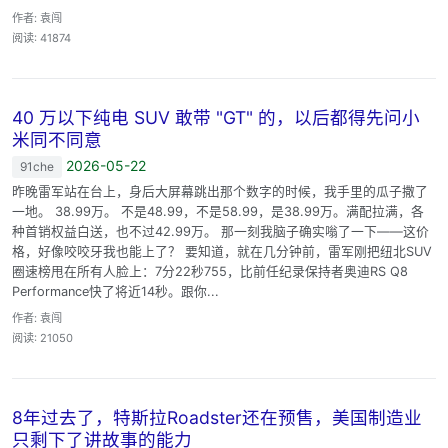
作者: 袁闯
阅读: 41874
40 万以下纯电 SUV 敢带 "GT" 的，以后都得先问小
米同不同意
2026-05-22
91che
昨晚雷军站在台上，身后大屏幕跳出那个数字的时候，我手里的瓜子撒了
一地。 38.99万。 不是48.99，不是58.99，是38.99万。满配拉满，各
种首销权益白送，也不过42.99万。 那一刻我脑子确实嗡了一下——这价
格，好像咬咬牙我也能上了？ 要知道，就在几分钟前，雷军刚把纽北SUV
圈速榜甩在所有人脸上：7分22秒755，比前任纪录保持者奥迪RS Q8
Performance快了将近14秒。跟你...
作者: 袁闯
阅读: 21050
8年过去了，特斯拉Roadster还在预售，美国制造业
只剩下了讲故事的能力