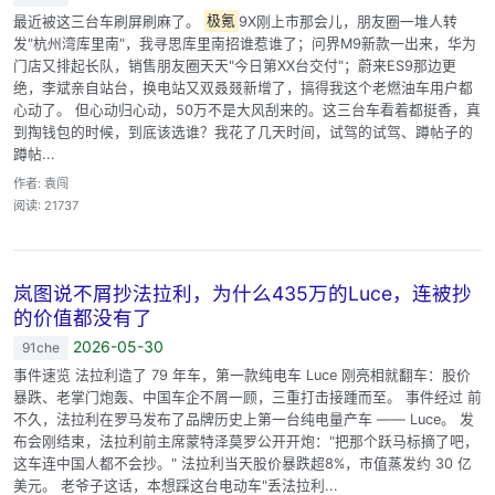
最近被这三台车刷屏刷麻了。
极氪
9X刚上市那会儿，朋友圈一堆人转
发"杭州湾库里南"，我寻思库里南招谁惹谁了；问界M9新款一出来，华为
门店又排起长队，销售朋友圈天天"今日第XX台交付"；蔚来ES9那边更
绝，李斌亲自站台，换电站又双叒叕新增了，搞得我这个老燃油车用户都
心动了。 但心动归心动，50万不是大风刮来的。这三台车看着都挺香，真
到掏钱包的时候，到底该选谁？我花了几天时间，试驾的试驾、蹲帖子的
蹲帖...
作者: 袁闯
阅读: 21737
岚图说不屑抄法拉利，为什么435万的Luce，连被抄
的价值都没有了
2026-05-30
91che
事件速览 法拉利造了 79 年车，第一款纯电车 Luce 刚亮相就翻车：股价
暴跌、老掌门炮轰、中国车企不屑一顾，三重打击接踵而至。 事件经过 前
不久，法拉利在罗马发布了品牌历史上第一台纯电量产车 —— Luce。 发
布会刚结束，法拉利前主席蒙特泽莫罗公开开炮："把那个跃马标摘了吧，
这车连中国人都不会抄。" 法拉利当天股价暴跌超8%，市值蒸发约 30 亿
美元。 老爷子这话，本想踩这台电动车"丢法拉利...