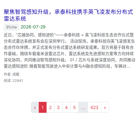
聚焦智驾感知升级，承泰科技携手英飞凌发布分布式
雷达系统
2026-07-29
91che
近日，“芯端协同，感知进阶”——承泰科技 × 英飞凌科技生态合作仪式暨
分布式雷达系统发布会在深圳举行。 活动现场，承泰科技向英飞凌颁发生
态合作伙伴牌，并正式发布分布式雷达系统研发成果。双方将基于既有合
作基础，围绕车载毫米波雷达芯片、雷达系统及先进感知方案等方向持续
深化协同，共同推动智驾感知升级。 01 / 芯片与系统深度协同，共同推动
雷达感知进阶 随着智能驾驶进入中央计算与AI融合感知阶段，车辆对...
作者: 成戴
阅读: 22841
«
1
2
3
4
5
...
423
»