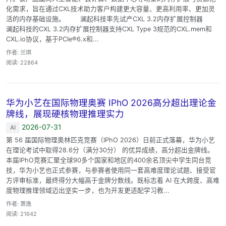
化需求，旨在通过CXL技术助力客户构建更大容量、更高利用率、更加灵
活的内存基础设施。 澜起科技率先试产CXL 3.2内存扩展控制器
澜起科技的CXL 3.2内存扩展控制器支持CXL Type 3规范的CXL.mem和
CXL.io协议，基于PCIe®6.x和...
作者: 兰琪
阅读: 22864
华为小艺在国际物理奥赛 IPhO 2026高分超出理论金
牌线，展现硬核物理推理实力
2026-07-31
AI
第 56 届国际物理奥林匹克竞赛（IPhO 2026）日前正式落幕，华为小艺
在理论考试中取得28.6分（满分30分） 的优异成绩，高分超出金牌线。
本届IPhO竞赛汇聚全球90多个国家和地区的400余名顶尖中学生同台竞
技，华为小艺也正式参赛，与参赛者使用同一套高难度理论试题、接受官
方评审标准，最终得分大幅高于金牌分数线。既标志着 AI 在大跨度、高难
度物理推理领域迈出坚实一步，也为开发更适配学习教...
作者: 萧逸
阅读: 21642