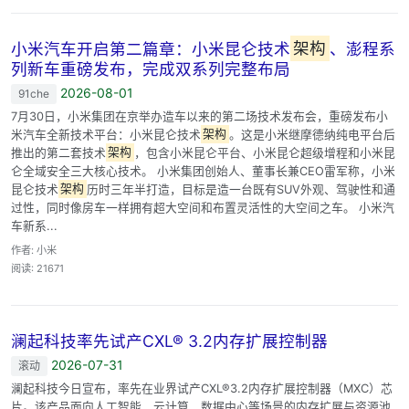
小米汽车开启第二篇章：小米昆仑技术
架构
、澎程系
列新车重磅发布，完成双系列完整布局
2026-08-01
91che
7月30日，小米集团在京举办造车以来的第二场技术发布会，重磅发布小
米汽车全新技术平台：小米昆仑技术
架构
。这是小米继摩德纳纯电平台后
推出的第二套技术
架构
，包含小米昆仑平台、小米昆仑超级增程和小米昆
仑全域安全三大核心技术。 小米集团创始人、董事长兼CEO雷军称，小米
昆仑技术
架构
历时三年半打造，目标是造一台既有SUV外观、驾驶性和通
过性，同时像房车一样拥有超大空间和布置灵活性的大空间之车。 小米汽
车新系...
作者: 小米
阅读: 21671
澜起科技率先试产CXL® 3.2内存扩展控制器
2026-07-31
滚动
澜起科技今日宣布，率先在业界试产CXL®3.2内存扩展控制器（MXC）芯
片。该产品面向人工智能、云计算、数据中心等场景的内存扩展与资源池