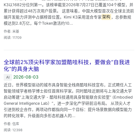
K3以1682分位列第一。该榜单截至2026年7月27日已覆盖104个模型，并
累计获得超过48万次用户投票。 这意味着，中国大模型首次在全球主流前
端开发能力评测中占据榜首位置。Kimi K3采用混合专家
架构
，总参数规
模达到2.8万亿，每个Token激活约10...
作者: 米基
阅读: 11709
全球前2%顶尖科学家加盟酷哇科技，要做会“自我进
化”的具身大脑
2026-08-03
AI
近日，世界模型驱动的城市具身智能全栈商酷哇科技宣布，正式聘任人工
智能领域学者杨学博士担任首席科学家。同时酷哇近期将与上海交通大学
启动筹建“上海交通大学 - 酷哇科技通用具身智能联合实验室” (Embodied
General Intelligence Lab）”，进一步深化产学研前沿布局。 从顶尖人才
引进到校企合作，两项动作都指向同一个目标：提升场景数据向模型能力
的转化效率，升级面向多形态机器人的...
作者: 伍库
阅读: 12398