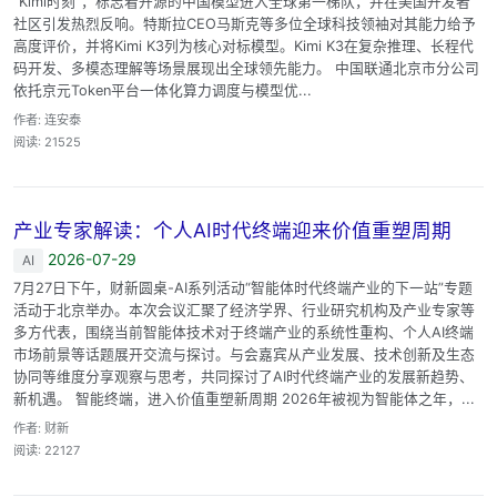
“Kimi时刻”，标志着开源的中国模型进入全球第一梯队，并在美国开发者
社区引发热烈反响。特斯拉CEO马斯克等多位全球科技领袖对其能力给予
高度评价，并将Kimi K3列为核心对标模型。Kimi K3在复杂推理、长程代
码开发、多模态理解等场景展现出全球领先能力。 中国联通北京市分公司
依托京元Token平台一体化算力调度与模型优...
作者: 连安泰
阅读: 21525
产业专家解读：个人AI时代终端迎来价值重塑周期
2026-07-29
AI
7月27日下午，财新圆桌-AI系列活动“智能体时代终端产业的下一站”专题
活动于北京举办。本次会议汇聚了经济学界、行业研究机构及产业专家等
多方代表，围绕当前智能体技术对于终端产业的系统性重构、个人AI终端
市场前景等话题展开交流与探讨。与会嘉宾从产业发展、技术创新及生态
协同等维度分享观察与思考，共同探讨了AI时代终端产业的发展新趋势、
新机遇。 智能终端，进入价值重塑新周期 2026年被视为智能体之年，...
作者: 财新
阅读: 22127